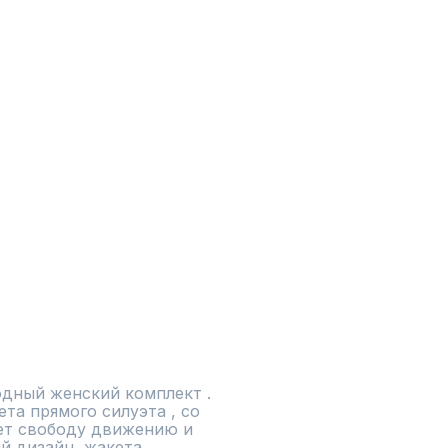
дный женский комплект . 
та прямого силуэта , со 
ет свободу движению и 
 дизайн  жакета , 