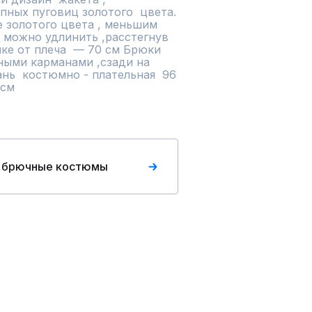
ных пуговиц золотого  цвета. 
е золотого цвета , меньшим 
 можно удлинить ,расстегнув 
ке от плеча  — 70 см Брюки 
ыми карманами ,сзади на 
нь  костюмно - плательная  96 
 см
 брючные костюмы