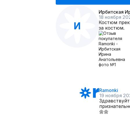
Ирбитская И
18 ноября 20
Костюм прекр
И
за костюм.
Ramonki
19 ноября 20
Здравствуйт
признательн
🌼🌼