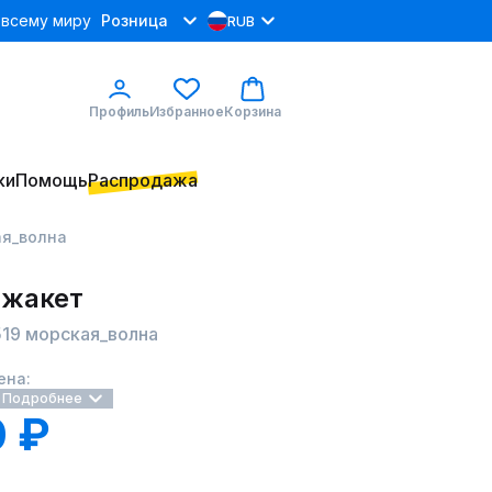
 всему миру
Розница
RUB
Профиль
Избранное
Корзина
ки
Помощь
Распродажа
ая_волна
 жакет
2519 морская_волна
ена:
Подробнее
 ₽