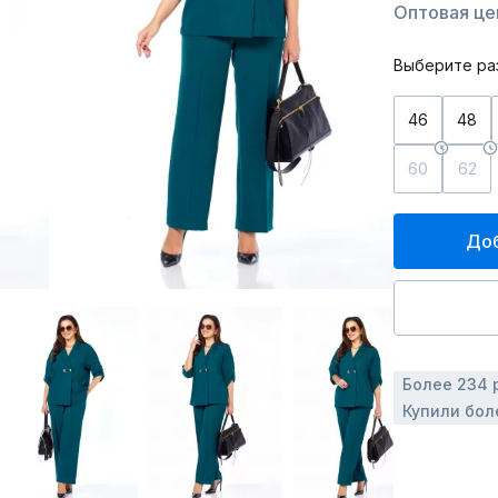
Оптовая це
Выберите ра
46
48
60
62
Доб
Более 234 
Купили бол