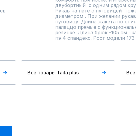
двубортный  с одним рядом круп
сь
Рукав на пате с пуговицей  тож
диаметром . При желании рукав
пуговицу. Длина жакета по спин
палаццо прямые с функциональн
резинке. Длина брюк -105 см Тка
пэ 4 спандекс. Рост модели 173
Все товары Taita plus
Все