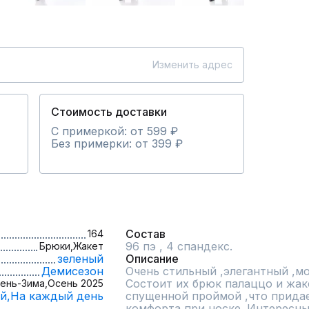
Изменить адрес
Стоимость доставки
С примеркой: от 599 ₽
Без примерки: от 399 ₽
Состав
164
96 пэ , 4 спандекс.
Брюки,
Жакет
зеленый
Описание
Демисезон
Очень стильный ,элегантный ,мо
Состоит их брюк палаццо и жаке
ень-Зима,
Осень 2025
й,
На каждый день
спущенной проймой ,что прида
комфорта при носке. Интересный