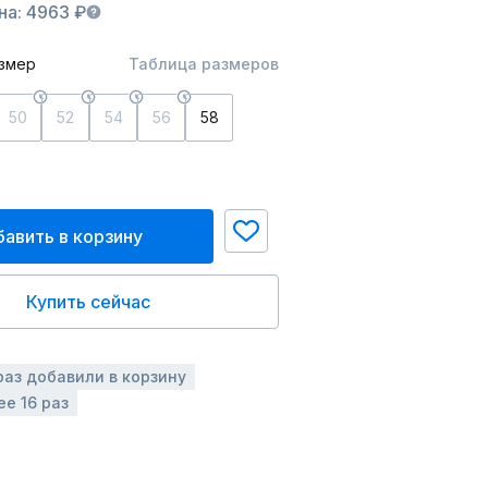
на: 4963 ₽
змер
Таблица размеров
50
52
54
56
58
авить в корзину
Купить сейчас
раз добавили в корзину
ее 16 раз