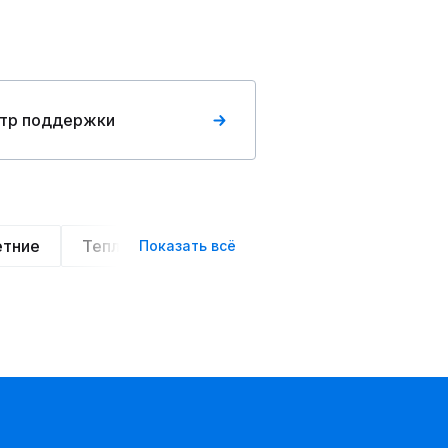
тр поддержки
етние
Теплые
Легкие
Деловой стиль
Показать всё