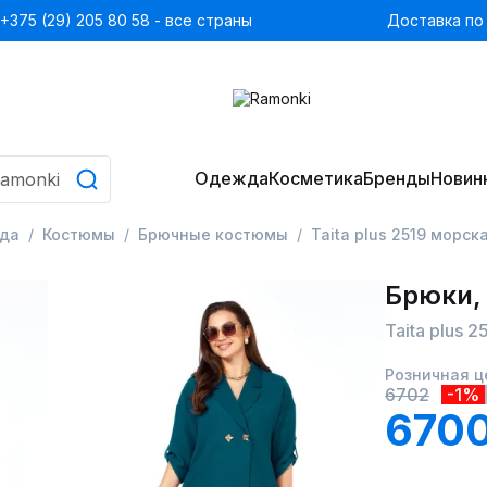
+375 (29) 205 80 58 - все страны
Доставка по
Одежда
Косметика
Бренды
Новин
да
Костюмы
Брючные костюмы
Taita plus 2519 морск
Брюки,
Taita plus 
Розничная ц
6702
-1%
6700