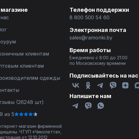
 магазине
Телефон поддержки
 нас
8 800 500 54 60
лог
Электронная почта
sales@ramonki.by
оурум
Время работы
озничным клиентам
Ежедневно с 8:00 до 21:00
по Московскому времени
птовым клиентам
Подписывайтесь на нас
роизводителям одежды
онтакты
Напишите нам
тзывы (26248 шт)
9 из 5
 интернет-магазин фирменной
щищены. ЧТУП «Чиколетта»,
страция от 12.10.2012