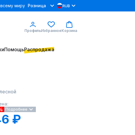
 всему миру
Розница
RUB
Профиль
Избранное
Корзина
ки
Помощь
Распродажа
 лесной
ена:
%
Подробнее
6 ₽