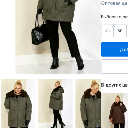
Оптовая це
Выберите ра
48
50
Доб
В других ц