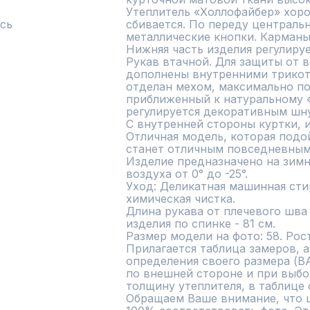
Утеплитель «Холлофайбер» хоро
сь
сбивается. По переду центральн
металлические кнопки. Карманы 
Нижняя часть изделия регулиру
Рукав втачной. Для защиты от ве
дополнены внутренними трикот
отделан мехом, максимально по
приближенный к натуральному 
регулируется декоративным шнур
С внутренней стороны куртки, и
Отличная модель, которая подой
станет отличным повседневным 
Изделие предназначено на зимн
воздуха от 0° до -25°.

Уход: Деликатная машинная стирк
химическая чистка.

Длина рукава от плечевого шва б
изделия по спинке - 81 см.

Размер модели на фото: 58. Рост
Прилагается таблица замеров, а
определения своего размера (В
по внешней стороне и при выбо
толщину утеплителя, в таблице с
Обращаем Ваше внимание, что ц