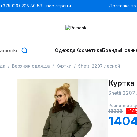
+375 (29) 205 80 58 - все страны
Доставка по
Одежда
Косметика
Бренды
Новин
да
Верхняя одежда
Куртки
Shetti 2207 лесной
Куртка
Shetti 2207
Розничная ц
16336
-14
1404