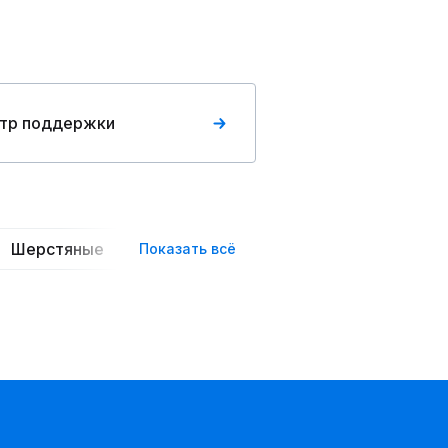
тр поддержки
Шерстяные
Джинсовые
Из экокожи
Ст
Показать всё