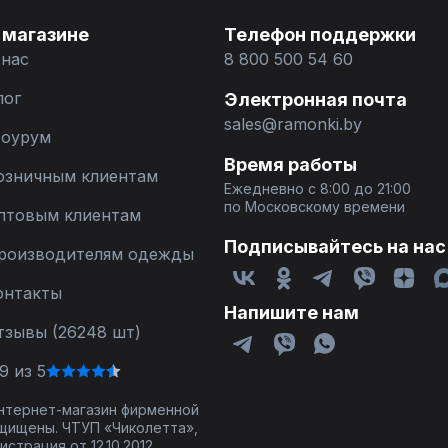
 магазине
Телефон поддержки
 нас
8 800 500 54 60
лог
Электронная почта
sales@ramonki.by
оурум
Время работы
озничным клиентам
Ежедневно с 8:00 до 21:00
по Московскому времени
птовым клиентам
Подписывайтесь на нас
роизводителям одежды
онтакты
Напишите нам
тзывы (26248 шт)
9 из 5
 интернет-магазин фирменной
щищены. ЧТУП «Чиколетта»,
страция от 12.10.2012