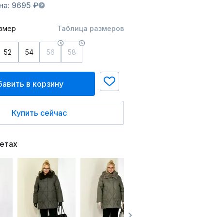
на: 9695 ₽
змер
Таблица размеров
52
54
56
58
авить в корзину
Купить сейчас
ветах