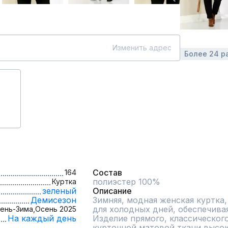
Изменить адрес
Более 24 р
Состав
164
полиэстер 100%
Куртка
зеленый
Описание
Демисезон
Зимняя, модная женская куртка,
для холодных дней, обеспечивая
ень-Зима,
Осень 2025
На каждый день
Изделие прямого, классического
курточной матовой ткани высоко