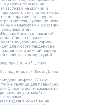
шо держит форму и не 
ая застежка на молнии и 
прорезного типа на магнитах. 
ется декоративным шнуром. 
тра и мороза, рукава по низу 
ажными манжетами. Воротник 
 внешнему виду 
«Норка». Капюшон съемный, 
ом.  Спинка цельная. 

меется внутренний карман.

дет для любого гардероба и 
вариантом в зимний период. 

ий период с температурой 
а, при t 30-40 ⁰C, либо 
ез под ворота - 65 см. Длина 
 модели на фото: 170 см.

 также таблица для правильно 
АЖНО! все изделия измеряются 
ре размера учитывайте 
 замерами ).

вет изделия может не на 