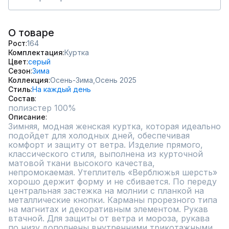
О товаре
Рост
164
Комплектация
Куртка
Цвет
серый
Сезон
Зима
Коллекция
Осень-Зима,
Осень 2025
Стиль
На каждый день
Состав
полиэстер 100%
Описание
Зимняя, модная женская куртка, которая идеально 
подойдет для холодных дней, обеспечивая 
комфорт и защиту от ветра. Изделие прямого, 
классического стиля, выполнена из курточной 
матовой ткани высокого качества, 
непромокаемая. Утеплитель «Верблюжья шерсть» 
хорошо держит форму и не сбивается. По переду 
центральная застежка на молнии с планкой на 
металлические кнопки. Карманы прорезного типа 
на магнитах и декоративным элементом. Рукав 
втачной. Для защиты от ветра и мороза, рукава 
по низу дополнены внутренними трикотажными 