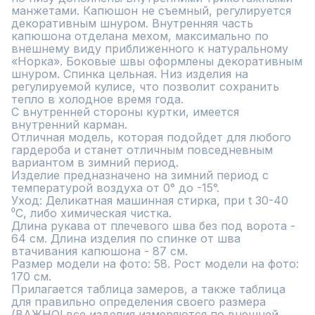
манжетами. Капюшон не съемный, регулируется 
декоративным шнуром. Внутренняя часть 
капюшона отделана мехом, максимально по 
внешнему виду приближенного к натуральному 
«Норка». Боковые швы оформлены декоративным 
шнуром. Спинка цельная. Низ изделия на 
регулируемой кулисе, что позволит сохранить 
тепло в холодное время года.

С внутренней стороны куртки, имеется 
внутренний карман.

Отличная модель, которая подойдет для любого 
гардероба и станет отличным повседневным 
вариантом в зимний период. 

Изделие предназначено на зимний период с 
температурой воздуха от 0° до -15°.

Уход: Деликатная машинная стирка, при t 30-40 
⁰C, либо химическая чистка.

Длина рукава от плечевого шва без под ворота - 
64 см. Длина изделия по спинке от шва 
втачивания капюшона - 87 см.

Размер модели на фото: 58. Рост модели на фото: 
170 см.

Прилагается таблица замеров, а также таблица 
для правильно определения своего размера 
(ВАЖНО! все изделия измеряются по внешней 