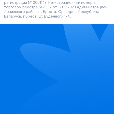
регистрации № 0061143. Регистрационный номер в
торговом реестре 564352 от 12.09.2023 Администрацией
Ленинского района г. Бреста. Юр. адрес: Республика
Беларусь, г.Брест, ул. Буденного 17/1.