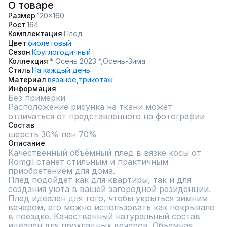
О товаре
Размер
120x160
Рост
164
Комплектация
Плед
Цвет
фиолетовый
Сезон
Круглогодичный
Коллекция
* Осень 2023 *,
Осень-Зима
Стиль
На каждый день
Материал
вязаное,
трикотаж
Информация
Без примерки
Расположение рисунка на ткани может 
отличаться от представленного на фотографии
Состав
шерсть 30% пан 70%
Описание
Качественный объёмный плед в вязке косы от 
Romgil станет стильным и практичным 
приобретением для дома.

Плед подойдет как для квартиры, так и для 
создания уюта в вашей загородной резиденции.  
Плед идеален для того, чтобы укрыться зимним 
вечером, его можно использовать как покрывало 
в поездке. Качественный натуральный состав 
идеален для прохладных вечеров. Объемная 