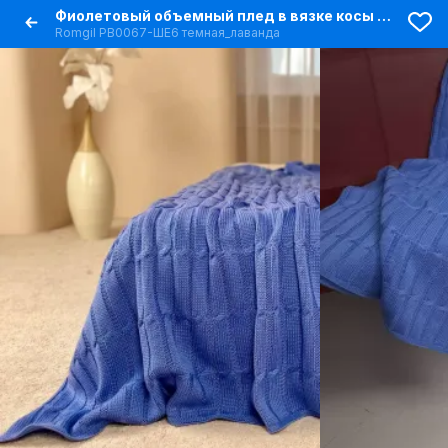
Фиолетовый объемный плед в вязке косы для дома и отдыха
Romgil РВ0067-ШЕ6 темная_лаванда