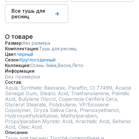
Все тушь для
ресниц
О товаре
Размер
без размера
Комплектация
Тушь для ресниц
Цвет
черный
Сезон
Круглогодичный
Коллекция
Осень-Зима,
Весна,
Лето
Информация
Без примерки
Состав
Aqua, Synthetic Beeswax, Paraffin, CI 77499, Acacia 
Senegal Gum, Stearic Acid, Triethanolamine, Palmitic 
Acid, Butylene Glycol, Copernicia Cerifera Cera, 
Glyceryl Stearate, Polybutene, VP/Eicosene 
Copolymer, Oryza Sativa Cera, Phenoxyethanol, 
Hydroxyethylcellulose, Methylparaben, 
Propylparaben Myristic Acid, Arachidic Acid, Behenic 
Acid, Oleic Acid.
Описание
Тушь для ресниц Touché суперобъем и 