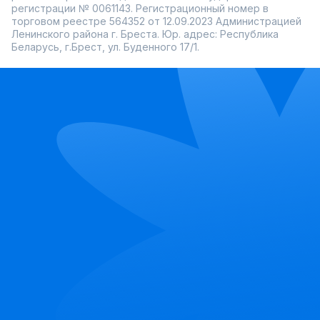
регистрации № 0061143. Регистрационный номер в
торговом реестре 564352 от 12.09.2023 Администрацией
Ленинского района г. Бреста. Юр. адрес: Республика
Беларусь, г.Брест, ул. Буденного 17/1.