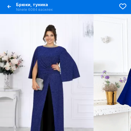
Брюки, туника
Ninele 6084 василек