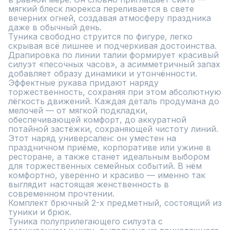
мягкий блеск люрекса переливается в свете 
вечерних огней, создавая атмосферу праздника 
даже в обычный день.

Туника свободно струится по фигуре, легко 
скрывая всё лишнее и подчеркивая достоинства. 
Драпировка по линии талии формирует красивый 
силуэт «песочных часов», а асимметричный запах 
добавляет образу динамики и утончённости. 
Эффектные рукава придают наряду 
торжественность, сохраняя при этом абсолютную 
лёгкость движений. Каждая деталь продумана до 
мелочей — от мягкой подкладки, 
обеспечивающей комфорт, до аккуратной 
потайной застёжки, сохраняющей чистоту линий.

Этот наряд универсален: он уместен на 
праздничном приёме, корпоративе или ужине в 
ресторане, а также станет идеальным выбором 
для торжественных семейных событий. В нём 
комфортно, уверенно и красиво — именно так 
выглядит настоящая женственность в 
современном прочтении.

Комплект брючный 2-х предметный, состоящий из 
туники и брюк.

Туника полуприлегающего силуэта с 