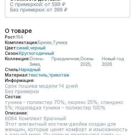
С примеркой: от 599 ₽
Без примерки: от 399 ₽
О товаре
Рост
164
Комплектация
Брюки,
Туника
Цвет
синий,
черный
Сезон
Круглогодичный
Коллекция
Осень-
Праздничная,
Осень
Новый год
Зима,
2025,
2026
Стиль
Нарядный
Материал
текстиль,
трикотаж
Информация
Срок пошива модели 14 дней
Без примерки
Состав
туника - полиэстер 70%, люрекс 25%, спандекс 
5%; подкладка туники – полиэстер 100%
Описание
6084 Комплект брючный 

Этот элегантный костюм-двойка создан для 
женщин, которые ценят комфорт и изысканность 
в равной мере. Он словно приглашает сиять — 