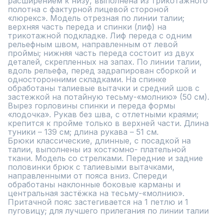
расширением к низу, выполнена из трикотажного 
полотна с фактурной лицевой стороной 
«люрекс». Модель отрезная по линии талии; 
верхняя часть переда и спинки (лиф) на 
трикотажной подкладке. Лиф переда с одним 
рельефным швом, направленным от левой 
проймы; нижняя часть переда состоит из двух 
деталей, скрепленных на запах. По линии талии, 
вдоль рельефа, перед задрапирован сборкой и 
односторонними складками. На спинке 
обработаны талиевые вытачки и средний шов с 
застежкой на потайную тесьму-«молнию» (50 см). 
Вырез горловины спинки и переда формы 
«лодочка». Рукав без шва, с отлетными краями; 
крепится к пройме только в верхней части. Длина 
туники – 139 см; длина рукава – 51 см. 

Брюки классические, длинные, с посадкой на 
талии, выполнены из костюмно- плательной 
ткани. Модель со стрелками. Передние и задние 
половинки брюк с талиевыми вытачками, 
направленными от пояса вниз. Спереди 
обработаны наклонные боковые карманы и 
центральная застёжка на тесьму-«молнию». 
Притачной пояс застегивается на 1 петлю и 1 
пуговицу; для лучшего прилегания по линии талии 