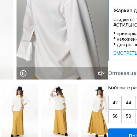
Жаркие дн
Скидки от 
#СТИЛЬН
* примерк
* наложен
* для розн
СМОТРЕТЬ
Оптовая цен
Выберите ра
42
44
56
58
Доб