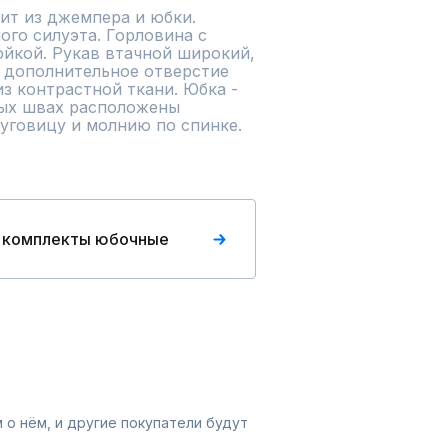
т из джемпера и юбки. 
го силуэта. Горловина с 
кой. Рукав втачной широкий, 
ь дополнительное отверстие 
з контрастной ткани. Юбка - 
вых швах расположены 
пуговицу и молнию по спинке.
 комплекты юбочные
 о нём, и другие покупатели будут