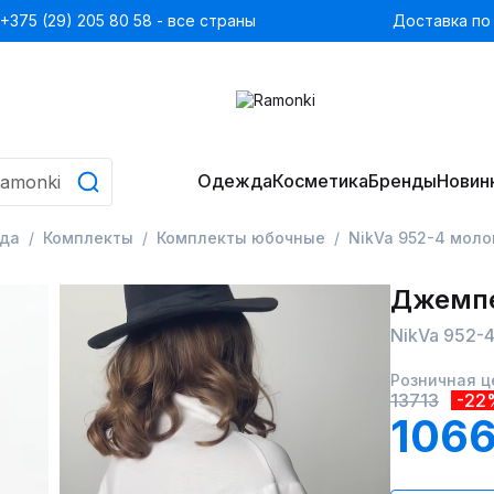
+375 (29) 205 80 58 - все страны
Доставка по
Одежда
Косметика
Бренды
Новин
да
Комплекты
Комплекты юбочные
NikVa 952-4 моло
Джемпе
NikVa 952-
Розничная ц
13713
-22
1066