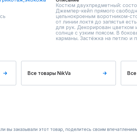
Костюм двухпредметный: состои
Джемпер-кейп прямого свободно
сь
цельнокроеным воротником-стой
от линии локтя до запястья ест
для рук. Декорирован цветком и
солнце с узким поясом. В боко
карманы. Застёжка на петлю и 
Все товары NikVa
Все
Если вы заказывали этот товар, поделитесь своим впечатлением