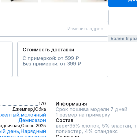
Изменить адрес
Более 6 ра
Стоимость доставки
С примеркой: от 599 ₽
Без примерки: от 399 ₽
Информация
170
Срок пошива модели 7 дней
Джемпер,
Юбка
желтый,
молочный
1 размер на примерку
Демисезон
Состав
верх-95% хлопок, 5% эластан, т
здничная,
Осень 2025
ый день,
Нарядный
полиэстер, 4% спандекс
трикотаж,
экокожа
Описание