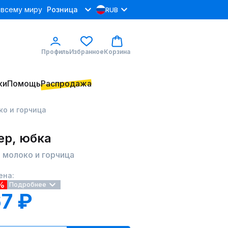
 всему миру
Розница
RUB
Профиль
Избранное
Корзина
ки
Помощь
Распродажа
ко и горчица
р, юбка
4 молоко и горчица
ена:
%
Подробнее
7 ₽