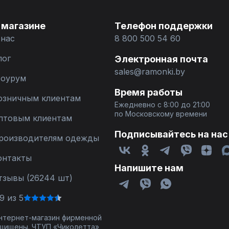
 магазине
Телефон поддержки
 нас
8 800 500 54 60
лог
Электронная почта
sales@ramonki.by
оурум
Время работы
озничным клиентам
Ежедневно с 8:00 до 21:00
по Московскому времени
птовым клиентам
Подписывайтесь на нас
роизводителям одежды
онтакты
Напишите нам
тзывы (26244 шт)
9 из 5
 интернет-магазин фирменной
щищены. ЧТУП «Чиколетта»,