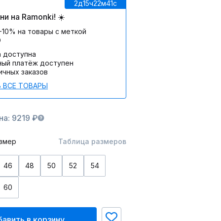
2д
15ч
22м
41c
и на Ramonki! ☀️
-10% на товары с меткой
О
а доступна
ный платёж доступен
ичных заказов
 ВСЕ ТОВАРЫ
а: 9219 ₽
змер
Таблица размеров
46
48
50
52
54
60
авить в корзину