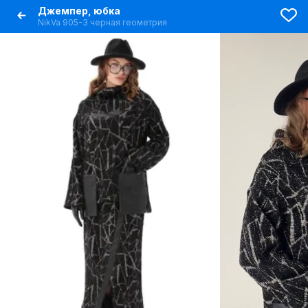
Джемпер, юбка
NikVa 905-3 черная геометрия