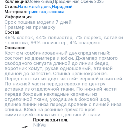
Коллекция
Осень-Зима,
Праздничная,
Осень 2025
Стиль
На каждый день,
Нарядный
Материал
трикотаж,
экокожа
Информация
Срок пошива модели 7 дней
1 размер на примерку
Состав
49% хлопок, 44% полиэстер, 7% люрекс, вставки 
- экокожа, 96% полиэстер, 4% спандекс
Описание
Костюм комбинированный двухпредметный: 
состоит из джемпера и юбки. Джемпер прямого 
свободного силуэта длиной до линии бедер, 
воротник хомут, рукав одношовный, втачной 
длиной до запястья. Спинка цельнокроеная. 
Перед состоит из двух частей- верхней и нижней. 
По нижней части переда сверху по центру 
вставка из отделочной ткани. По нижней части 
переда боковые накладные карманы из 
отделочной ткани, уходяшие в боковой шов, 
длинее линии низа переда вровень с линией низа 
спинки. Юбка на резинке прямого кроя 
симитацией запаха из отделочной ткани.
Производитель
NikVa