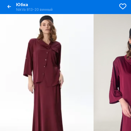
Юбка
NikVa 813-20 винный