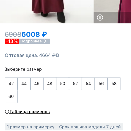
6908
6008 ₽
-13%
Подробнее
Оптовая цена: 4664 ₽
Выберите размер
42
44
46
48
50
52
54
56
58
60
Таблица размеров
1 размер на примерку
Срок пошива модели 7 дней