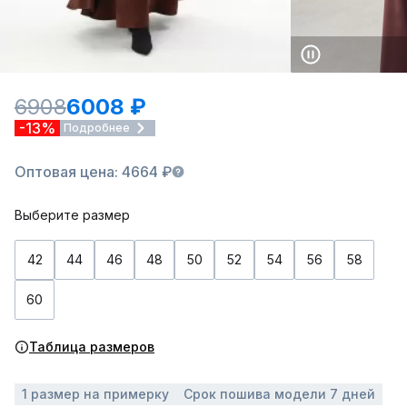
6908
6008 ₽
-13%
Подробнее
Оптовая цена: 4664 ₽
Выберите размер
42
44
46
48
50
52
54
56
58
60
Таблица размеров
1 размер на примерку
Срок пошива модели 7 дней