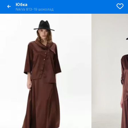
Юбка
NikVa 813-19 шоколад