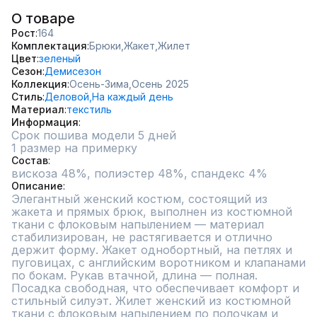
О товаре
Рост
164
Комплектация
Брюки,
Жакет,
Жилет
Цвет
зеленый
Сезон
Демисезон
Коллекция
Осень-Зима,
Осень 2025
Стиль
Деловой,
На каждый день
Материал
текстиль
Информация
Срок пошива модели 5 дней
1 размер на примерку
Состав
вискоза 48%, полиэстер 48%, спандекс 4%
Описание
Элегантный женский костюм, состоящий из 
жакета и прямых брюк, выполнен из костюмной 
ткани с флоковым напылением — материал 
стабилизирован, не растягивается и отлично 
держит форму. Жакет однобортный, на петлях и 
пуговицах, с английским воротником и клапанами 
по бокам. Рукав втачной, длина — полная. 
Посадка свободная, что обеспечивает комфорт и 
стильный силуэт. Жилет женский из костюмной 
ткани с флоковым напылением по полочкам и 