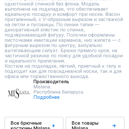
однотонной спинкой без флока. Модель 
выполнена на подкладке, что обеспечивает 
идеальную посадку и комфорт при носке. Фасон 
приталенный, с V-образным вырезом и застёжкой 
на петли и пуговицы. По линии талии — 
декоративный хлястик по спинке, 
подчёркивающий фигуру. Полочки оформлены 
листочками имитации карманов, низ жилета — с 
фигурным вырезом по центру, визуально 
вытягивающим силуэт. Брюки прямого кроя, на 
частичной резинке по поясу для удобной посадки 
и идеального прилегания.

Костюм на подкладке, лёгкий, приятный к телу и 
подходит как для повседневной носки, так и для 
офиса или торжественного выхода.
Производитель
Mislana
Республика Беларусь
Подробнее
Все брючные
Все товары
костюмы Mislana
Mislana