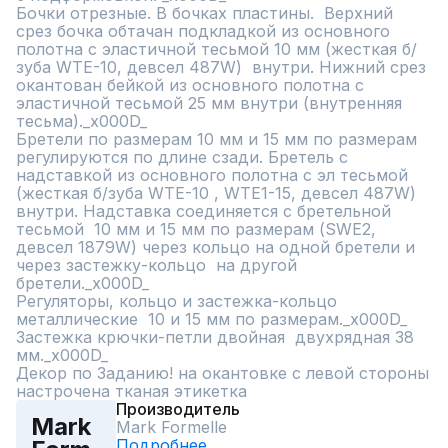
Бочки отрезные. В бочках пластины.  Верхний  
срез бочка обтачан подкладкой из основного 
полотна с эластичной тесьмой 10 мм (жесткая б/
зуба WTE-10, девсел 487W)  внутри. Нижний срез 
окантован бейкой из основного полотна с 
эластичной тесьмой 25 мм внутри (внутренняя 
тесьма)._x000D_

Бретели по размерам 10 мм и 15 мм по размерам 
регулируются по длине сзади. Бретель с 
надставкой из основного полотна с эл тесьмой 
(жесткая б/зуба WTE-10 , WTE1-15, девсел 487W) 
внутри. Надставка соединяется с бретельной 
тесьмой  10 мм и 15 мм по размерам (SWE2, 
девсел 1879W) через кольцо на одной бретели и 
через застежку-кольцо  на другой 
бретели._x000D_

Регуляторы, кольцо и застежка-кольцо 
металлические  10 и 15 мм по размерам._x000D_

Застежка крючки-петли двойная  двухрядная 38 
мм._x000D_

Декор по Заданию! на окантовке с левой стороны 
настрочена тканая этикетка
Производитель
Mark
Mark Formelle
Подробнее