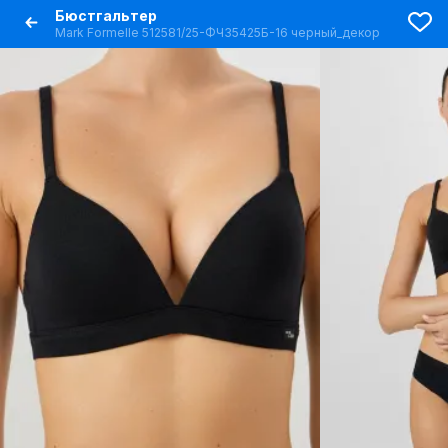
Бюстгальтер
Mark Formelle 512581/25-ФЧ35425Б-16 черный_декор