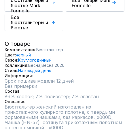
бюстгальтеры и
Все товары Mark
бюстье Mark
Formelle
Formelle
Все
бюстгальтеры и
бюстье
О товаре
Комплектация
Бюстгальтер
Цвет
черный
Сезон
Круглогодичный
Коллекция
Весна,
Весна 2026
Стиль
На каждый день
Информация
Срок пошива модели 12 дней
Без примерки
Состав
86% хлопок; 7% полиэстер; 7% эластан
Описание
Бюстгальтер женский изготовлен из 
трикотажного кулирного полотна, с твердыми 
формоваными чашками, без каркасов._x000D_

Чашка (HN-57)  обтянута трикотажным полотном 
с подформовкой. _x000D_
