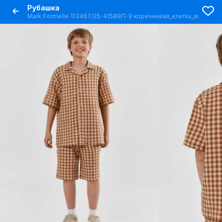
Рубашка
Mark Formelle 113467/25-41589П-9 коричневая_клетка_виши