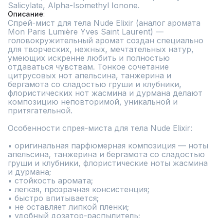
Salicylate, Alpha-Isomethyl Ionone.
Описание
Спрей-мист для тела Nude Elixir (аналог аромата 
Mon Paris Lumière Yves Saint Laurent) — 
головокружительный аромат создан специально 
для творческих, нежных, мечтательных натур, 
умеющих искренне любить и полностью 
отдаваться чувствам. Тонкое сочетание 
цитрусовых нот апельсина, танжерина и 
бергамота со сладостью груши и клубники, 
флористических нот жасмина и дурмана делают 
композицию неповторимой, уникальной и 
притягательной.

Особенности спрея-миста для тела Nude Elixir:

• оригинальная парфюмерная композиция — ноты  
апельсина, танжерина и бергамота со сладостью 
груши и клубники, флористические ноты жасмина 
и дурмана;

• стойкость аромата;

• легкая, прозрачная консистенция;

• быстро впитывается;

• не оставляет липкой пленки;

• удобный дозатор-распылитель;
