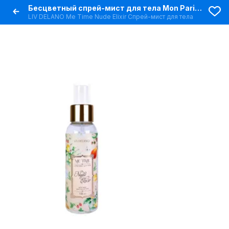
Бесцветный спрей-мист для тела Mon Paris Lumière с цитрусовыми нотами
LIV DELANO Me Time Nude Elixir Спрей-мист для тела