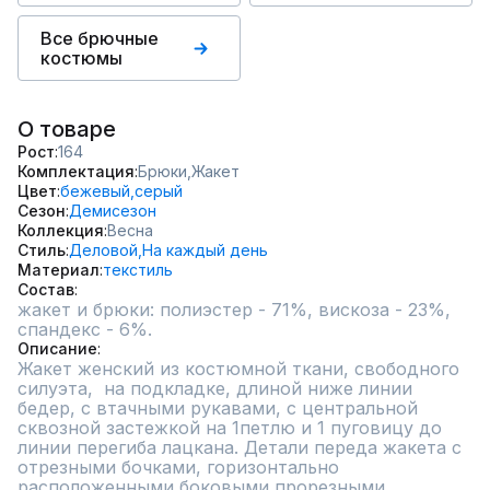
Все брючные
костюмы
О товаре
Рост
164
Комплектация
Брюки,
Жакет
Цвет
бежевый,
серый
Сезон
Демисезон
Коллекция
Весна
Стиль
Деловой,
На каждый день
Материал
текстиль
Состав
жакет и брюки: полиэстер - 71%, вискоза - 23%, 
спандекс - 6%.
Описание
Жакет женский из костюмной ткани, свободного 
силуэта,  на подкладке, длиной ниже линии 
бедер, с втачными рукавами, с центральной 
сквозной застежкой на 1петлю и 1 пуговицу до 
линии перегиба лацкана. Детали переда жакета с 
отрезными бочками, горизонтально 
расположенными боковыми прорезными 