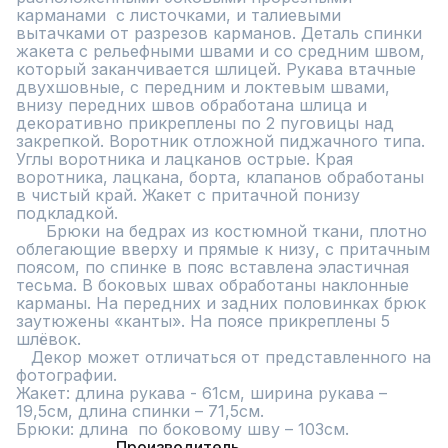
карманами  с листочками, и талиевыми 
вытачками от разрезов карманов. Деталь спинки 
жакета с рельефными швами и со средним швом, 
который заканчивается шлицей. Рукава втачные 
двухшовные, с передним и локтевым швами,  
внизу передних швов обработана шлица и 
декоративно прикреплены по 2 пуговицы над 
закрепкой. Воротник отложной пиджачного типа. 
Углы воротника и лацканов острые. Края 
воротника, лацкана, борта, клапанов обработаны 
в чистый край. Жакет с притачной понизу 
подкладкой.

      Брюки на бедрах из костюмной ткани, плотно 
облегающие вверху и прямые к низу, с притачным 
поясом, по спинке в пояс вставлена эластичная 
тесьма. В боковых швах обработаны наклонные 
карманы. На передних и задних половинках брюк 
заутюжены «канты». На поясе прикреплены 5 
шлёвок.

   Декор может отличаться от представленного на 
фотографии.

Жакет: длина рукава - 61см, ширина рукава – 
19,5см, длина спинки – 71,5см.

Брюки: длина  по боковому шву – 103см.
Производитель