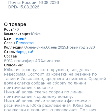
Почта России: 16.08.2026
DPD: 15.08.2026
О товаре
Рост
170
Комплектация
Юбка
Цвет
черный
Сезон
Демисезон
Коллекция
Осень-Зима,
Осень 2025,
Новый год 2026
Стиль
Нарядный
Состав
60% полиэфир 40%вискоза.
Описание
Юбка из французского кружева, воздушная, 
невесомая. Состоит из кокетки на резинке по 
талии и 2х воланов, среднего и нижнего. Средний 
волан слегка собран на сборку по линии 
притачивания к кокетке

Нижний волан слегка собран по линии 
притачивания к среднему волану.

Нижний волан юбки завершен фистоном с 
ресничками. Юбка расклешенная. Юбка без 
подкладки и полностью прозрачная. Под низ 