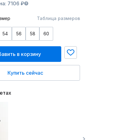
на: 7106 ₽
змер
Таблица размеров
54
56
58
60
авить в корзину
Купить сейчас
ветах