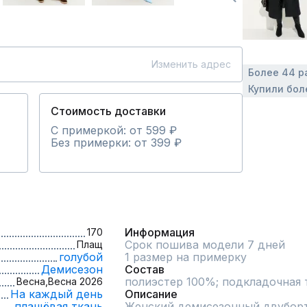
Изменить адрес
Более 44 р
Купили бол
Стоимость доставки
С примеркой: от 599 ₽
Без примерки: от 399 ₽
Информация
170
Срок пошива модели 7 дней
Плащ
голубой
1 размер на примерку
Демисезон
Состав
полиэстер 100%; подкладочная 
Весна,
Весна 2026
На каждый день
Описание
плащёвая ткань
Женский демисезонный двуборт