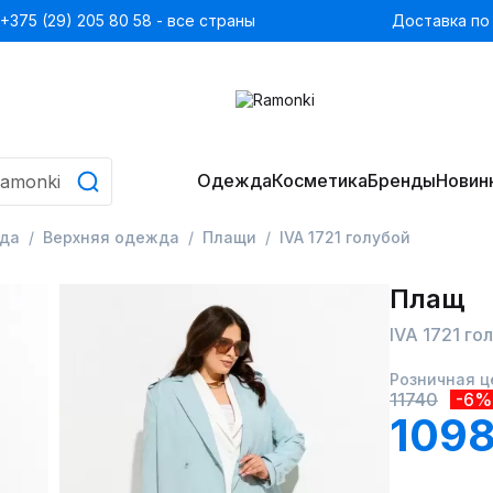
+375 (29) 205 80 58 - все страны
Доставка по
Одежда
Косметика
Бренды
Новин
да
Верхняя одежда
Плащи
IVA 1721 голубой
Плащ
IVA 1721 го
Розничная ц
11740
-6%
1098