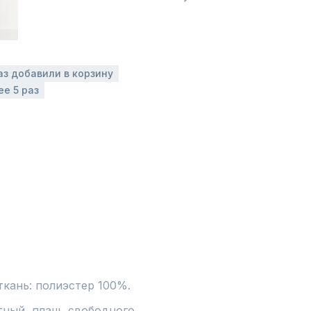
аз добавили в корзину
ее 5 раз
ткань: полиэстер 100%.
ный  плащ  свободного 