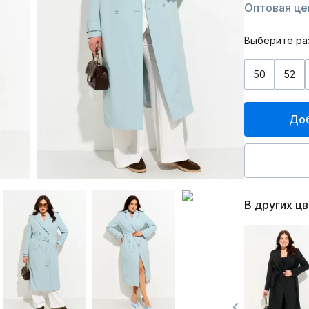
Оптовая це
Выберите ра
50
52
Доб
В других ц