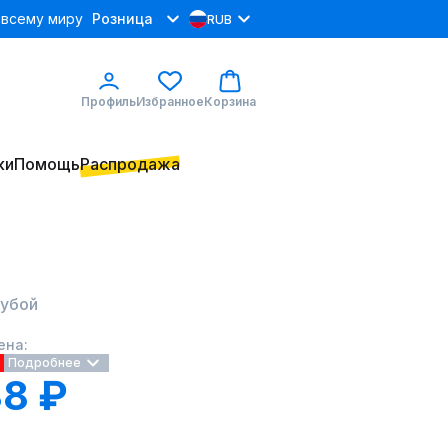
 всему миру
Розница
RUB
Профиль
Избранное
Корзина
ки
Помощь
Распродажа
лубой
ена:
Подробнее
8 ₽