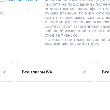
силуэта на подкладке выполнен 
водоотталкивающим эффектом; 
сь
рукава втачные, по низу которы
пата; по плечевым швам погоны;
и  пуговицы; по спинке высокая
соотвествует заявленному разме
таблицей измерений готового изделия.                                                                    
Уход за тканью:                                                                                       
- стирать при температуре не в
режиме или ручной стирке.
Все товары IVA
Все