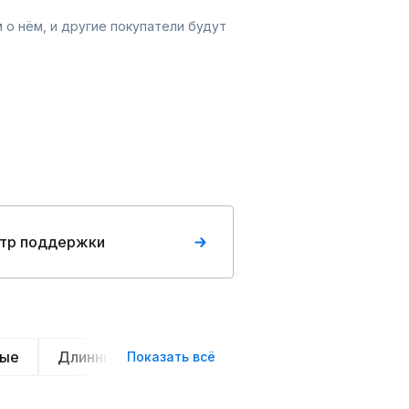
 о нём, и другие покупатели будут
тр поддержки
ные
Длинные
Короткие
До колен
Выш
Показать всё