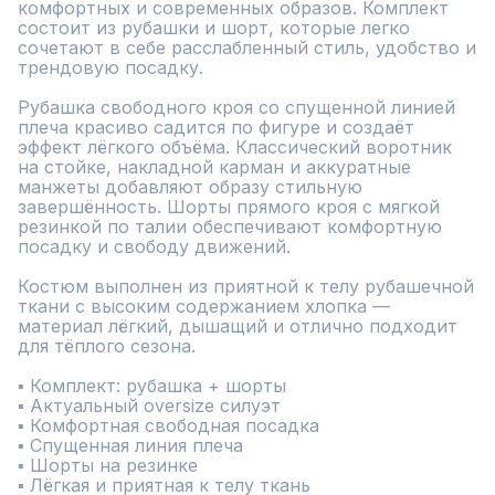
комфортных и современных образов. Комплект 
состоит из рубашки и шорт, которые легко 
сочетают в себе расслабленный стиль, удобство и 
трендовую посадку.

Рубашка свободного кроя со спущенной линией 
плеча красиво садится по фигуре и создаёт 
эффект лёгкого объёма. Классический воротник 
на стойке, накладной карман и аккуратные 
манжеты добавляют образу стильную 
завершённость. Шорты прямого кроя с мягкой 
резинкой по талии обеспечивают комфортную 
посадку и свободу движений.

Костюм выполнен из приятной к телу рубашечной 
ткани с высоким содержанием хлопка — 
материал лёгкий, дышащий и отлично подходит 
для тёплого сезона.

▪ Комплект: рубашка + шорты

▪ Актуальный oversize силуэт

▪ Комфортная свободная посадка

▪ Спущенная линия плеча

▪ Шорты на резинке

▪ Лёгкая и приятная к телу ткань
