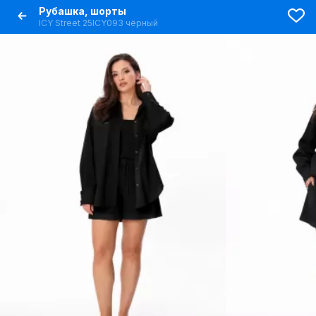
Рубашка, шорты
ICY Street 25ICY093 чёрный