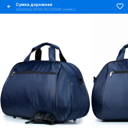
Сумка дорожная
Galanteya 8009.25с325к45 синий_т.