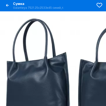
Сумка
Galanteya 7521.25с2533к45 синий_т.