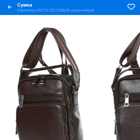
Сумка
Galanteya 49724.25с208к45 коричневый