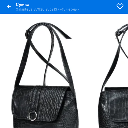
Сумка
Galanteya 37920.25с2137к45 черный