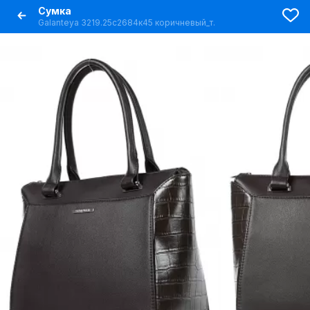
Сумка
Galanteya 3219.25с2684к45 коричневый_т.