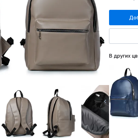
Доб
В других ц