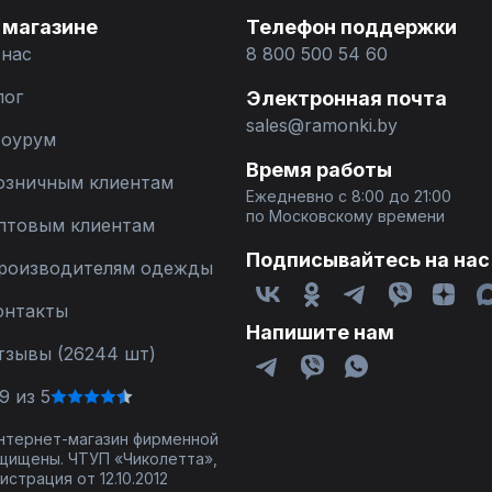
 магазине
Телефон поддержки
 нас
8 800 500 54 60
лог
Электронная почта
sales@ramonki.by
оурум
Время работы
озничным клиентам
Ежедневно с 8:00 до 21:00
по Московскому времени
птовым клиентам
Подписывайтесь на нас
роизводителям одежды
онтакты
Напишите нам
тзывы (26244 шт)
9 из 5
 интернет-магазин фирменной
щищены. ЧТУП «Чиколетта»,
страция от 12.10.2012