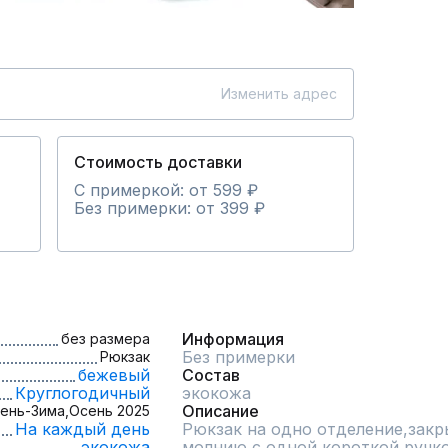
Изменить адрес
Стоимость доставки
С примеркой: от 599 ₽
Без примерки: от 399 ₽
Информация
без размера
Без примерки
Рюкзак
бежевый
Состав
Круглогодичный
экокожа
Описание
ень-Зима,
Осень 2025
На каждый день
Рюкзак на одно отделение,закр
экокожа
молнию,с одной короткой ручко