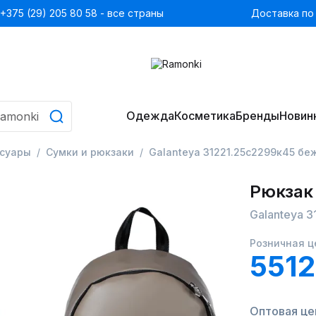
+375 (29) 205 80 58 - все страны
Доставка по
Одежда
Косметика
Бренды
Новин
ссуары
Сумки и рюкзаки
Galanteya 31221.25с2299к45 бе
Рюкзак
Galanteya 
Розничная ц
5512
Оптовая це