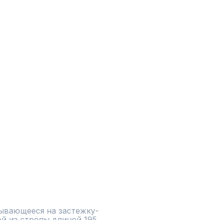
ывающееся на застежку-
й из стропы длиной 195 