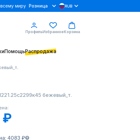
 всему миру
Розница
RUB
Профиль
Избранное
Корзина
ки
Помощь
Распродажа
жевый_т.
31221.25с2299к45 бежевый_т.
ена:
 ₽
на: 4083 ₽