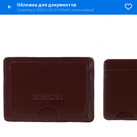
Обложка для документов
Galanteya 25823.25с2476к45 коричневый