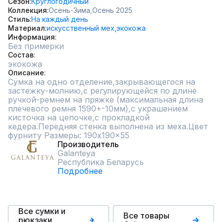
Сезон
Круглогодичный
Коллекция
Осень-Зима,
Осень 2025
Стиль
На каждый день
Материал
искусственный мех,
экокожа
Информация
Без примерки
Состав
экокожа
Описание
Сумка на одно отделение,закрывающегося на 
застежку-молнию,с регулирующейся по длине 
ручкой-ремнем на пряжке (максимальная длина 
плечевого ремня 1590+-10мм),с украшением 
кисточка на цепочке,с прокладкой 
кедера.Передняя стенка выполнена из меха.Цвет 
фурниту Размеры: 190x190x55
Производитель
Galanteya
Республика Беларусь
Подробнее
Все сумки и
Все товары
рюкзаки