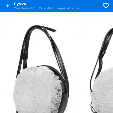
Сумка
Galanteya 25118.25с2546к45 черный/серый