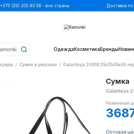
+375 (29) 205 80 58 - все страны
Доставка по
Одежда
Косметика
Бренды
Новин
ссуары
Сумки и рюкзаки
Galanteya 24918.25с2545к45 ч
Сумка
Galanteya 
Розничная ц
3687
Оптовая цен