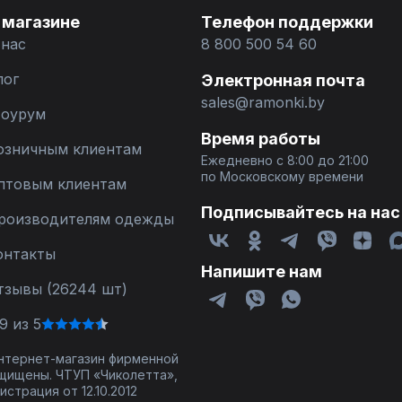
 магазине
Телефон поддержки
 нас
8 800 500 54 60
лог
Электронная почта
sales@ramonki.by
оурум
Время работы
озничным клиентам
Ежедневно с 8:00 до 21:00
по Московскому времени
птовым клиентам
Подписывайтесь на нас
роизводителям одежды
онтакты
Напишите нам
тзывы (26244 шт)
9 из 5
 интернет-магазин фирменной
щищены. ЧТУП «Чиколетта»,
страция от 12.10.2012