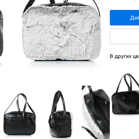
Доб
В других ц