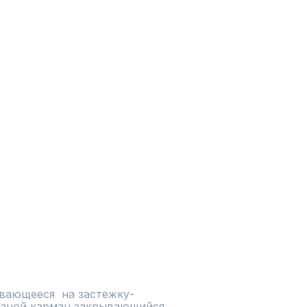
вающееся  на застежку-
езной карман,закрывающийся 