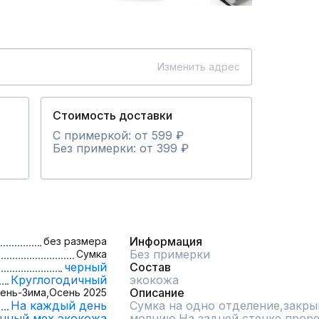
Изменить адрес
Стоимость доставки
С примеркой: от 599 ₽
Без примерки: от 399 ₽
Информация
без размера
Без примерки
Сумка
черный
Состав
Круглогодичный
экокожа
Описание
ень-Зима,
Осень 2025
На каждый день
Сумка на одно отделение,закры
нный мех,
экокожа
молнию.На задней стенке прор