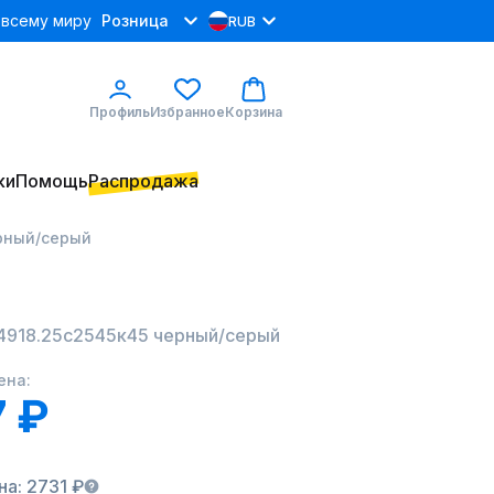
 всему миру
Розница
RUB
Профиль
Избранное
Корзина
ки
Помощь
Распродажа
ерный/серый
24918.25с2545к45 черный/серый
ена:
 ₽
а: 2731 ₽