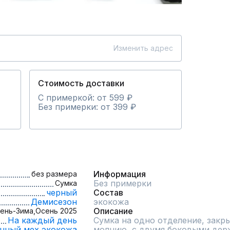
Изменить адрес
Стоимость доставки
С примеркой: от 599 ₽
Без примерки: от 399 ₽
Информация
без размера
Без примерки
Сумка
черный
Состав
Демисезон
экокожа
Описание
ень-Зима,
Осень 2025
На каждый день
Сумка на одно отделение, закр
нный мех,
экокожа
молнию, с двумя боковыми держ