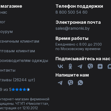
 магазине
Телефон поддержки
 нас
8 800 500 54 60
лог
Электронная почта
sales@ramonki.by
оурум
Время работы
озничным клиентам
Ежедневно с 8:00 до 21:00
по Московскому времени
птовым клиентам
Подписывайтесь на нас
роизводителям одежды
онтакты
Напишите нам
тзывы (26244 шт)
9 из 5
 интернет-магазин фирменной
щищены. ЧТУП «Чиколетта»,
страция от 12.10.2012