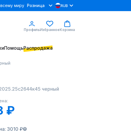
 всему миру
Розница
RUB
Профиль
Избранное
Корзина
ки
Помощь
Распродажа
ерный
22025.25с2644к45 черный
ена:
3 ₽
на: 3010 ₽