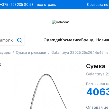
+375 (29) 205 80 58 - все страны
Доставка по
Одежда
Косметика
Бренды
Новин
ссуары
Сумки и рюкзаки
Galanteya 22025.25с2644к45 ч
Сумка
Galanteya 
Розничная ц
406
Оптовая це