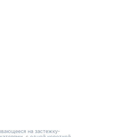
ывающееся на застежку-
ателями, с одной короткой 