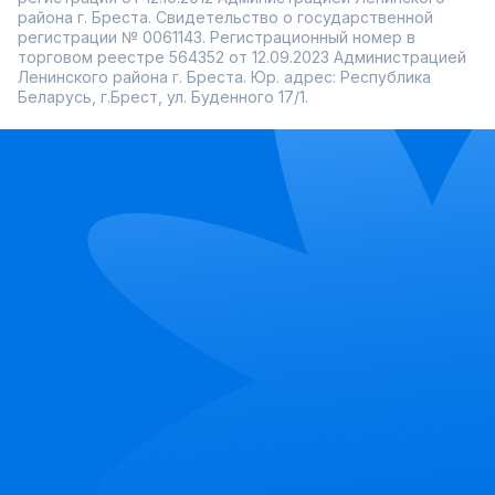
района г. Бреста. Свидетельство о государственной
регистрации № 0061143. Регистрационный номер в
торговом реестре 564352 от 12.09.2023 Администрацией
Ленинского района г. Бреста. Юр. адрес: Республика
Беларусь, г.Брест, ул. Буденного 17/1.