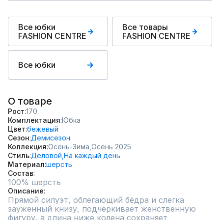
Все юбки
Все товары
FASHION CENTRE
FASHION CENTRE
Все юбки
О товаре
Рост
170
Комплектация
Юбка
Цвет
бежевый
Сезон
Демисезон
Коллекция
Осень-Зима,
Осень 2025
Стиль
Деловой,
На каждый день
Материал
шерсть
Состав
100% шерсть
Описание
Прямой силуэт, облегающий бёдра и слегка 
зауженный книзу, подчёркивает женственную 
фигуру, а длина ниже колена сохраняет 