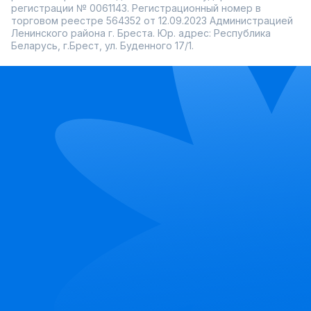
регистрации № 0061143. Регистрационный номер в
торговом реестре 564352 от 12.09.2023 Администрацией
Ленинского района г. Бреста. Юр. адрес: Республика
Беларусь, г.Брест, ул. Буденного 17/1.