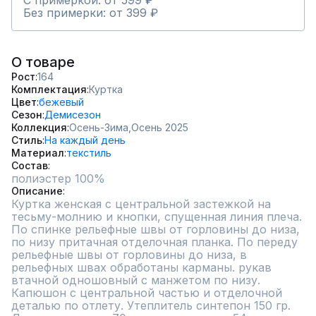
С примеркой: от 599 ₽
Без примерки: от 399 ₽
О товаре
Рост
164
Комплектация
Куртка
Цвет
бежевый
Сезон
Демисезон
Коллекция
Осень-Зима,
Осень 2025
Стиль
На каждый день
Материал
текстиль
Состав
полиэстер 100%
Описание
Куртка женская с центральной застежкой на 
тесьму-молнию и кнопки, спущенная линия плеча. 
По спинке рельефные швы от горловины до низа, 
по низу притачная отделочная планка. По переду 
рельефные швы от горловины до низа, в 
рельефных швах обработаны карманы. рукав 
втачной одношовный с манжетом по низу. 
Капюшон с центральной частью и отделочной 
деталью по отлету. Утеплитель синтепон 150 гр.
