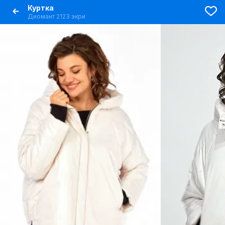
Куртка
Диомант 2123 экри