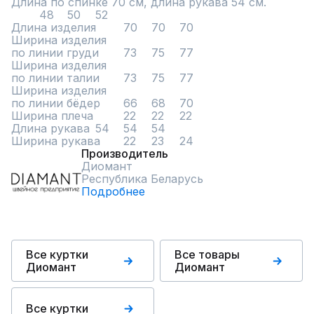
Длина по спинке 70 см, длина рукава 54 см.

	48	50	52

Длина изделия	70	70	70

Ширина изделия			

по линии груди	73	75	77

Ширина изделия			

по линии талии	73	75	77

Ширина изделия			

по линии бёдер	66	68	70

Ширина плеча 	22	22	22

Длина рукава	54	54	54

Ширина рукава	22	23	24
Производитель
Диомант
Республика Беларусь
Подробнее
Все куртки
Все товары
Диомант
Диомант
Все куртки