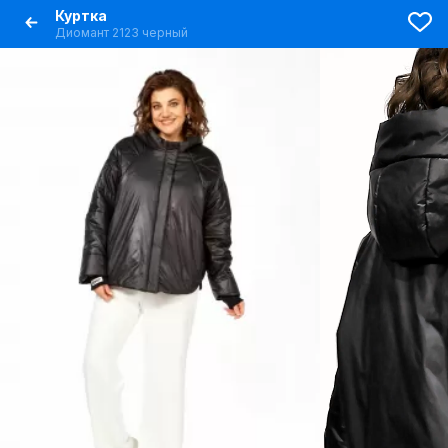
Куртка
Диомант 2123 черный