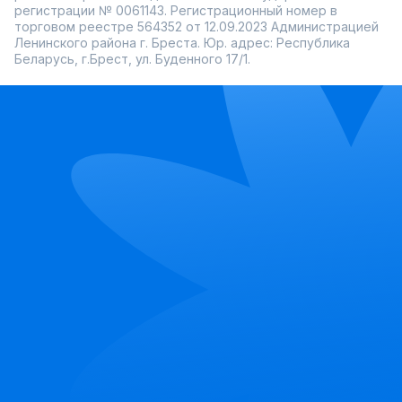
регистрации № 0061143. Регистрационный номер в
торговом реестре 564352 от 12.09.2023 Администрацией
Ленинского района г. Бреста. Юр. адрес: Республика
Беларусь, г.Брест, ул. Буденного 17/1.