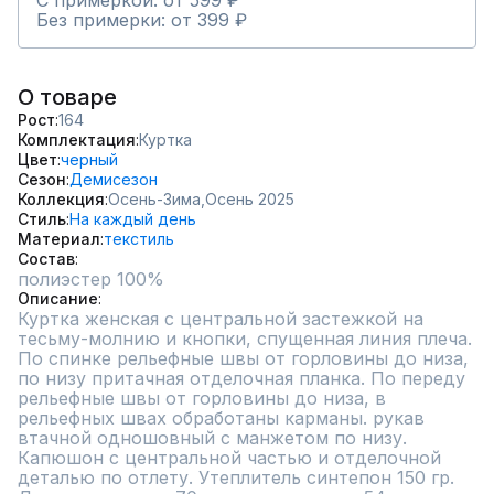
С примеркой: от 599 ₽
Без примерки: от 399 ₽
О товаре
Рост
164
Комплектация
Куртка
Цвет
черный
Сезон
Демисезон
Коллекция
Осень-Зима,
Осень 2025
Стиль
На каждый день
Материал
текстиль
Состав
полиэстер 100%
Описание
Куртка женская с центральной застежкой на 
тесьму-молнию и кнопки, спущенная линия плеча. 
По спинке рельефные швы от горловины до низа, 
по низу притачная отделочная планка. По переду 
рельефные швы от горловины до низа, в 
рельефных швах обработаны карманы. рукав 
втачной одношовный с манжетом по низу. 
Капюшон с центральной частью и отделочной 
деталью по отлету. Утеплитель синтепон 150 гр.
