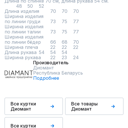
Длина по спинке 70 см, длина рукава 54 см.

	48	50	52

Длина изделия	70	70	70

Ширина изделия			

по линии груди	73	75	77

Ширина изделия			

по линии талии	73	75	77

Ширина изделия			

по линии бёдер	66	68	70

Ширина плеча 	22	22	22

Длина рукава	54	54	54

Ширина рукава	22	23	24
Производитель
Диомант
Республика Беларусь
Подробнее
Все куртки
Все товары
Диомант
Диомант
Все куртки