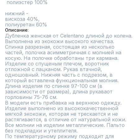
 полиэстер 100%

нижний - 

вискоза 40%, 

полиуретан 60%
Описание
Дубленка женская от Celentano длиной до колена. 
Выполнена из экокожи высокого качества. 

Спинка разрезная, состоящая из несколько 
частей, полочка асимметричная с молнией на 
косую. На полочке обработаны три кармана. 
Изделие со спущеным плечом, воротник 
отложной с лацканом. Рукав втачной, 
одношовный. Нижняя часть с подрезом, в 
который вставлена функциональная молния. 

Длина изделия по спинке 97-100 см (в 
зависимости от размера), длина рукаваот 
горловины 75-76 см.

В модели есть прибавка на верхнюю одежду.

Изделие выполнено из высококачественной 
мягкой экокожи, которая не трескается и не 
растягивается, в отличие от натуральной кожи. 
Все молнии на изделии металлические. Пальто 
без подкладки и утеплителя.

По температурному режиму подходит для 