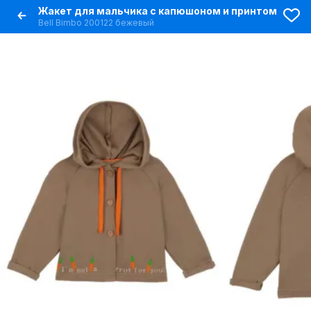
Жакет для мальчика с капюшоном и принтом
Bell Bimbo 200122 бежевый