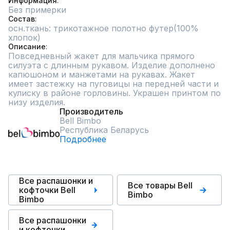
Информация
Без примерки
Состав
осн.ткань: трикотажное полотно футер(100% 
хлопок)
Описание
Повседневный жакет для мальчика прямого 
силуэта с длинным рукавом. Изделие дополнено 
капюшоном и манжетами на рукавах. Жакет 
имеет застежку на пуговицы на передней части и 
кулиску в районе горловины. Украшен принтом по 
низу изделия.
Производитель
Bell Bimbo
Республика Беларусь
Подробнее
Все распашонки и
Все товары Bell
кофточки Bell
Bimbo
Bimbo
Все распашонки
и кофточки