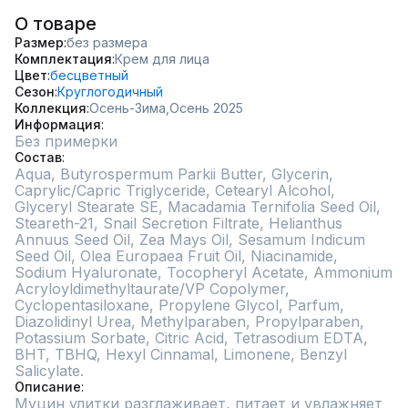
О товаре
Размер
без размера
Комплектация
Крем для лица
Цвет
бесцветный
Сезон
Круглогодичный
Коллекция
Осень-Зима,
Осень 2025
Информация
Без примерки
Состав
Aqua, Butyrospermum Parkii Butter, Glycerin, 
Caprylic/Capric Triglyceride, Cetearyl Alcohol, 
Glyceryl Stearate SE, Macadamia Ternifolia Seed Oil, 
Steareth-21, Snail Secretion Filtrate, Helianthus 
Annuus Seed Oil, Zea Mays Oil, Sesamum Indicum 
Seed Oil, Olea Europaea Fruit Oil, Niacinamide, 
Sodium Hyaluronate, Tocopheryl Acetate, Ammonium 
Acryloyldimethyltaurate/VP Copolymer, 
Cyclopentasiloxane, Propylene Glycol, Parfum, 
Diazolidinyl Urea, Methylparaben, Propylparaben, 
Potassium Sorbate, Citric Acid, Tetrasodium EDTA, 
BHT, TBHQ, Hexyl Cinnamal, Limonene, Benzyl 
Salicylate.
Описание
Муцин улитки разглаживает, питает и увлажняет 