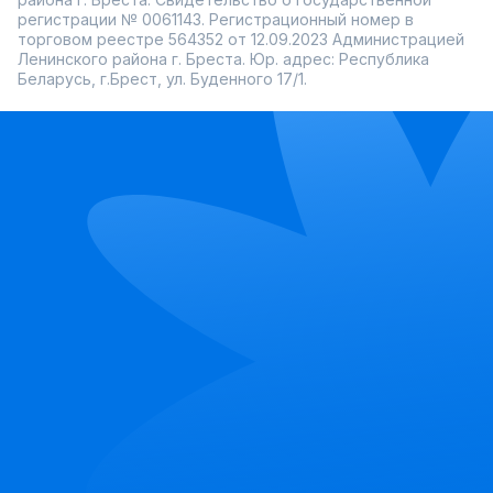
регистрации № 0061143. Регистрационный номер в
торговом реестре 564352 от 12.09.2023 Администрацией
Ленинского района г. Бреста. Юр. адрес: Республика
Беларусь, г.Брест, ул. Буденного 17/1.