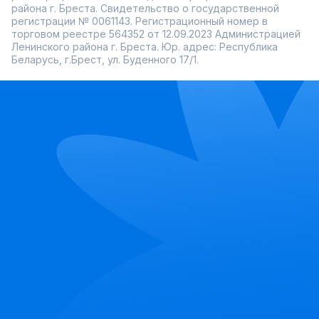
района г. Бреста. Свидетельство о государственной
регистрации № 0061143. Регистрационный номер в
торговом реестре 564352 от 12.09.2023 Администрацией
Ленинского района г. Бреста. Юр. адрес: Республика
Беларусь, г.Брест, ул. Буденного 17/1.