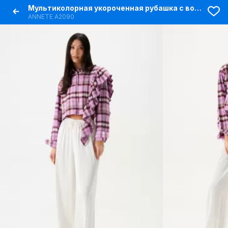
Мультиколорная укороченная рубашка с воланом и клетчатым принтом
ANNETE A2090