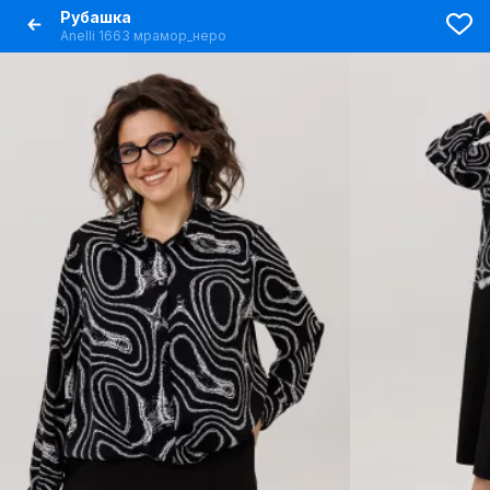
Рубашка
Anelli 1663 мрамор_неро