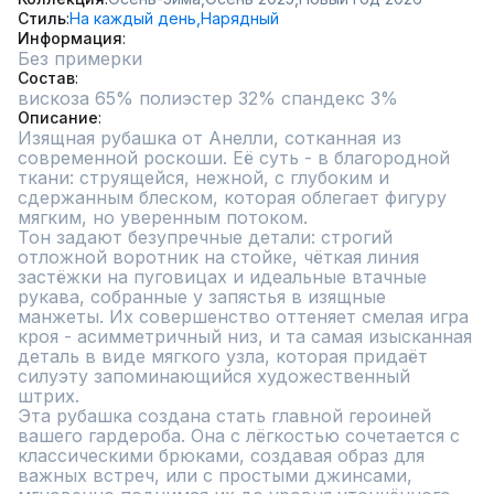
Стиль
На каждый день,
Нарядный
Информация
Без примерки
Состав
вискоза 65% полиэстер 32% спандекс 3%
Описание
Изящная рубашка от Анелли, сотканная из 
современной роскоши. Её суть - в благородной 
ткани: струящейся, нежной, с глубоким и 
сдержанным блеском, которая облегает фигуру 
мягким, но уверенным потоком.

Тон задают безупречные детали: строгий 
отложной воротник на стойке, чёткая линия 
застёжки на пуговицах и идеальные втачные 
рукава, собранные у запястья в изящные 
манжеты. Их совершенство оттеняет смелая игра 
кроя - асимметричный низ, и та самая изысканная 
деталь в виде мягкого узла, которая придаёт 
силуэту запоминающийся художественный 
штрих.

Эта рубашка создана стать главной героиней 
вашего гардероба. Она с лёгкостью сочетается с 
классическими брюками, создавая образ для 
важных встреч, или с простыми джинсами, 