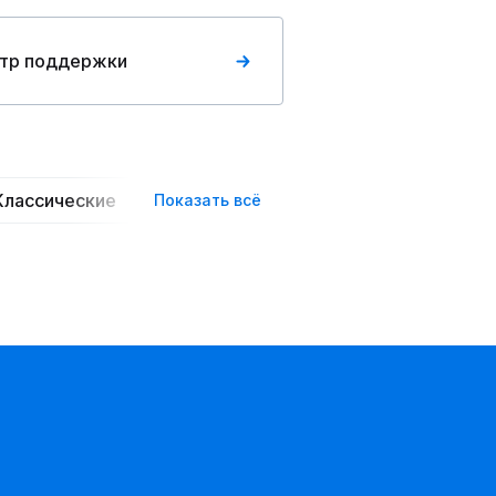
тр поддержки
Классические
Пышные
Вечерние
Повседн
Показать всё