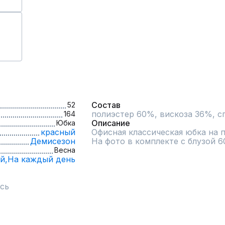
Состав
52
полиэстер 60%, вискоза 36%, 
164
Описание
Юбка
красный
Офисная классическая юбка на п
Демисезон
На фото в комплекте с блузой 6
Весна
й,
На каждый день
сь