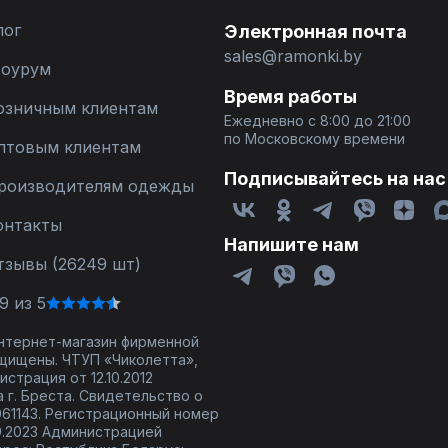
лог
Электронная почта
sales@ramonki.by
оурум
Время работы
озничным клиентам
Ежедневно с 8:00 до 21:00
по Московскому времени
птовым клиентам
Подписывайтесь на нас
роизводителям одежды
онтакты
Напишите нам
тзывы (26249 шт)
9 из 5
 интернет-магазин фирменной
щищены. ЧТУП «Чиколетта»,
страция от 12.10.2012
 г. Бреста. Свидетельство о
61143. Регистрационный номер
9.2023 Администрацией