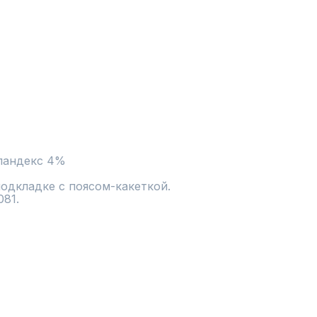
спандекс 4%
одкладке с поясом-какеткой.

081.