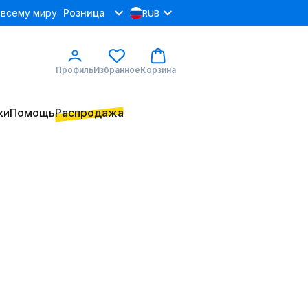
 всему миру
Розница
RUB
Профиль
Избранное
Корзина
ки
Помощь
Распродажа