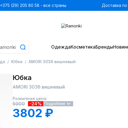
+375 (29) 205 80 58 - все страны
Доставка по
Одежда
Косметика
Бренды
Новин
да
Юбки
AMORI 3036 вишневый
Юбка
AMORI 3036 вишневый
Розничная цена:
5000
-24%
Подробнее
3802 ₽