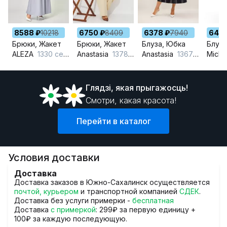
8588 ₽
10218
6750 ₽
8409
6378 ₽
7940
6424
Брюки, Жакет
Брюки, Жакет
Блуза, Юбка
Блуза
ALEZA
1330 серо-голубой
Anastasia
1378 сливочный
Anastasia
1367 синий
Miche
Глядзi, якая прыгажосць!
Смотри, какая красота!
Перейти в каталог
Условия доставки
Доставка
Доставка заказов в Южно-Сахалинск осуществляется
почтой, курьером
и транспортной компанией
СДЕК
.
Доставка без услуги примерки -
бесплатная
Доставка
с примеркой
: 299₽ за первую единицу +
100₽ за каждую последующую.