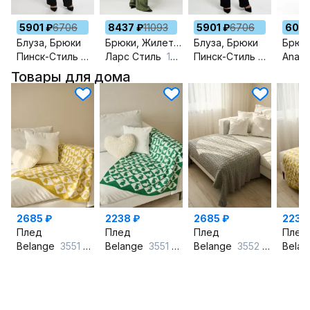
5901 ₽
6706
8437 ₽
11093
5901 ₽
6706
6080
Блуза, Брюки
Брюки, Жилет, Ремень
Блуза, Брюки
Брюк
Пинск-Стиль
162 розовый
Ларс Стиль
1247/1 оттенки_хвои
Пинск-Стиль
162 салат
Anast
Товары для дома
2685 ₽
2238 ₽
2685 ₽
2238
Плед
Плед
Плед
Плед
Belange
3551 горчичный
Belange
3551 зеленый
Belange
3552 серый
Bela