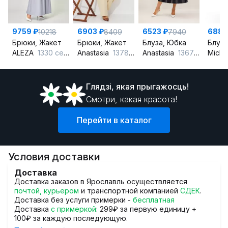
9759 ₽
6903 ₽
6523 ₽
6882
10218
8409
7940
Брюки, Жакет
Брюки, Жакет
Блуза, Юбка
Блуза
ALEZA
1330 серо-голубой
Anastasia
1378 сливочный
Anastasia
1367 синий
Miche
Глядзi, якая прыгажосць!
Смотри, какая красота!
Перейти в каталог
Условия доставки
Доставка
Доставка заказов в Ярославль осуществляется
почтой, курьером
и транспортной компанией
СДЕК
.
Доставка без услуги примерки -
бесплатная
Доставка
с примеркой
: 299₽ за первую единицу +
100₽ за каждую последующую.