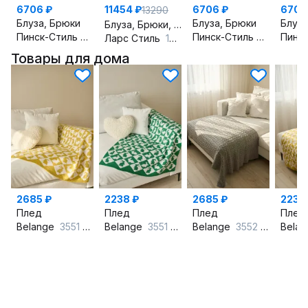
6706 ₽
11454 ₽
6706 ₽
6706
13290
Блуза, Брюки
Блуза, Брюки
Блуза
Блуза, Брюки, Жилет, Пояс
Пинск-Стиль
162 розовый
Пинск-Стиль
162 салат
Ларс Стиль
1246 оттенки_бордо_молочного
Товары для дома
2685 ₽
2238 ₽
2685 ₽
2238
Плед
Плед
Плед
Плед
Belange
3551 горчичный
Belange
3551 зеленый
Belange
3552 серый
Bela