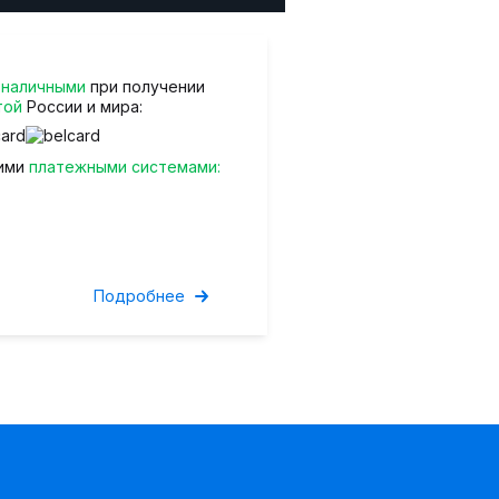
з
наличными
при получении
той
России и мира:
ими
платежными системами:
Подробнее