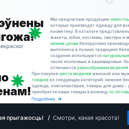
пэўнены
Мы предлагаем продукцию
известн
которые производят одежду для все
косметику. В каталоге представлены
ыгожа!
жакеты, юбки, костюмы, свитера и м
низким ценам
белорусских производи
рекрасно!
выполнена в лучших традициях бело
создания используются
натуральные
числе хлопковые и кашемировые. К
отличаются
разнообразием моделей
по
При покупке
шести моделей
женской или му
товаров
из следующих категорий: нижнее бел
одежда, кожгалантерея, товары для дома - 
енам!
приобрести наши товары в розницу
по оптов
Подробнее
кая прыгажосць!
/
Смотри, какая красота!