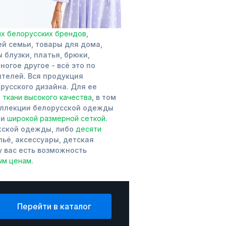
ых белорусских брендов
,
й семьи, товары для дома,
 блузки, платья, брюки,
ногое другое - всё это по
телей. Вся продукция
русского дизайна. Для ее
 ткани высокого качества
, в том
оллекции белорусской одежды
и
широкой размерной сеткой
.
жской одежды, либо
десяти
ьё, аксессуары, детская
у вас есть возможность
ым ценам
.
Перейти в каталог