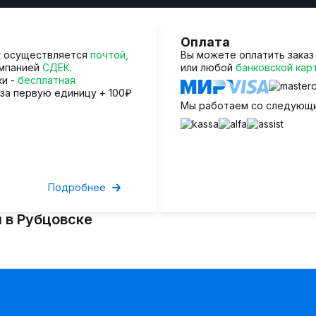
Оплата
к осуществляется
почтой,
Вы можете оплатить зака
омпанией
СДЕК
.
или любой
банковской кар
ки -
бесплатная
 за первую единицу + 100₽
Мы работаем со следующ
Подробнее
 в Рубцовске