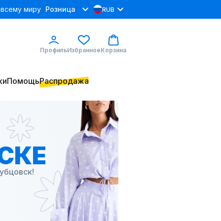
 всему миру
Розница
RUB
Профиль
Избранное
Корзина
ки
Помощь
Распродажа
СКЕ
убцовск!