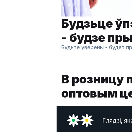
Будзьце ў
- будзе пр
Будьте уверены - будет п
В розницу 
оптовым ц
Глядзi, я