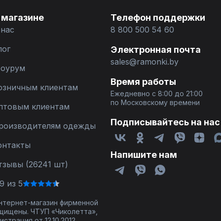
 магазине
Телефон поддержки
 нас
8 800 500 54 60
лог
Электронная почта
sales@ramonki.by
оурум
Время работы
озничным клиентам
Ежедневно с 8:00 до 21:00
по Московскому времени
птовым клиентам
Подписывайтесь на нас
роизводителям одежды
онтакты
Напишите нам
тзывы (26241 шт)
9 из 5
 интернет-магазин фирменной
щищены. ЧТУП «Чиколетта»,
страция от 12.10.2012