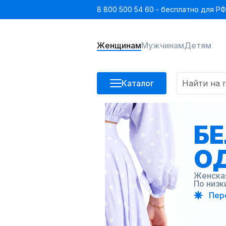
8 800 500 54 60 - бесплатно для РФ
Женщинам
Мужчинам
Детям
Каталог
Б
О
Женская
По низк
Пер