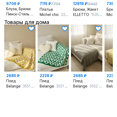
6706 ₽
7115 ₽
12818 ₽
7381 
7794
13442
Блуза, Брюки
Платье
Брюки, Жакет
Брюк
Пинск-Стиль
162 розовый
Michel chic
2204 графит/клетка
ELLETTO
15355 мультиколор
Miche
Товары для дома
2685 ₽
2238 ₽
2685 ₽
2238
Плед
Плед
Плед
Плед
Belange
3551 горчичный
Belange
3551 зеленый
Belange
3552 серый
Bela