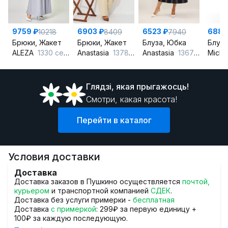
9759 ₽
6903 ₽
6523 ₽
6882
10218
8409
7940
Брюки, Жакет
Брюки, Жакет
Блуза, Юбка
Блуза
ALEZA
1330 серо-голубой
Anastasia
1378 сливочный
Anastasia
1367 синий
Miche
Глядзi, якая прыгажосць!
Смотри, какая красота!
Перейти в каталог
Условия доставки
Доставка
Доставка заказов в Пушкино осуществляется
почтой,
курьером
и транспортной компанией
СДЕК
.
Доставка без услуги примерки -
бесплатная
Доставка
с примеркой
: 299₽ за первую единицу +
100₽ за каждую последующую.