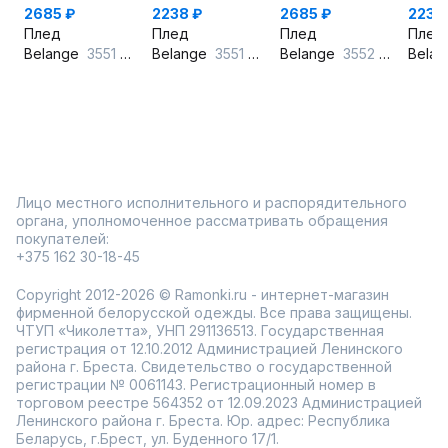
2685 ₽
2238 ₽
2685 ₽
2238
Плед
Плед
Плед
Плед
Belange
3551 горчичный
Belange
3551 зеленый
Belange
3552 серый
Bela
Лицо местного исполнительного и распорядительного
органа, уполномоченное рассматривать обращения
покупателей:
+375 162 30-18-45
Copyright 2012-2026 © Ramonki.ru - интернет-магазин
фирменной белорусской одежды. Все права защищены.
ЧТУП «Чиколетта», УНП 291136513. Государственная
регистрация от 12.10.2012 Администрацией Ленинского
района г. Бреста. Свидетельство о государственной
регистрации № 0061143. Регистрационный номер в
торговом реестре 564352 от 12.09.2023 Администрацией
Ленинского района г. Бреста. Юр. адрес: Республика
Беларусь, г.Брест, ул. Буденного 17/1.