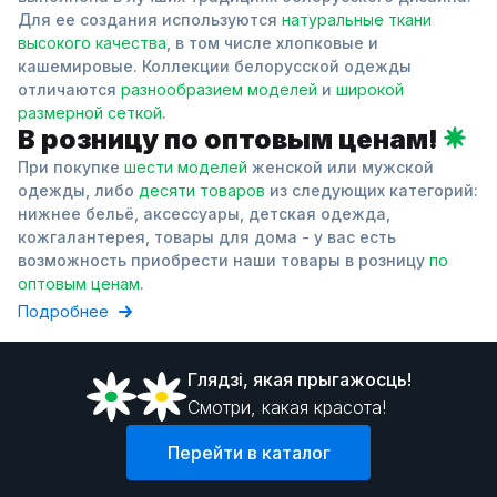
Для ее создания используются
натуральные ткани
высокого качества
, в том числе хлопковые и
кашемировые. Коллекции белорусской одежды
отличаются
разнообразием моделей
и
широкой
размерной сеткой
.
В розницу по оптовым ценам!
При покупке
шести моделей
женской или мужской
одежды, либо
десяти товаров
из следующих категорий:
нижнее бельё, аксессуары, детская одежда,
кожгалантерея, товары для дома - у вас есть
возможность приобрести наши товары в розницу
по
оптовым ценам
.
Подробнее
Глядзi, якая прыгажосць!
Смотри, какая красота!
Перейти в каталог