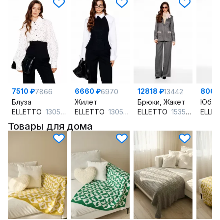
7510 ₽
6660 ₽
12818 ₽
8063
7866
6970
13442
Блуза
Жилет
Брюки, Жакет
Юбка
ELLETTO
13054 молочно-черный
ELLETTO
13055 черный
ELLETTO
15355 мультиколор
ELLE
Товары для дома