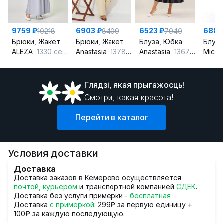
9759 ₽
6903 ₽
6523 ₽
6882
10218
8409
7940
Брюки, Жакет
Брюки, Жакет
Блуза, Юбка
Блуза
ALEZA
1330 серо-голубой
Anastasia
1378 сливочный
Anastasia
1367 синий
Miche
Глядзi, якая прыгажосць!
Смотри, какая красота!
Перейти в каталог
Условия доставки
Доставка
Доставка заказов в Кемерово осуществляется
почтой, курьером
и транспортной компанией
СДЕК
.
Доставка без услуги примерки -
бесплатная
Доставка
с примеркой
: 299₽ за первую единицу +
100₽ за каждую последующую.