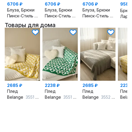
6706 ₽
6706 ₽
6706 ₽
9587
Блуза, Брюки
Блуза, Брюки
Блуза, Брюки
Пинск-Стиль
162 розовый
Пинск-Стиль
162 салатовый
Пинск-Стиль
162 голуб
Ларс
Товары для дома
2685 ₽
2238 ₽
2685 ₽
2238
Плед
Плед
Плед
Плед
Belange
3551 горчичный
Belange
3551 зеленый
Belange
3552 серый
Bela