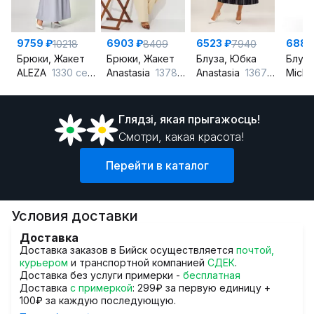
9759 ₽
6903 ₽
6523 ₽
6882
10218
8409
7940
Брюки, Жакет
Брюки, Жакет
Блуза, Юбка
Блуза
ALEZA
1330 серо-голубой
Anastasia
1378 сливочный
Anastasia
1367 синий
Miche
Глядзi, якая прыгажосць!
Смотри, какая красота!
Перейти в каталог
Условия доставки
Доставка
Доставка заказов в Бийск осуществляется
почтой,
курьером
и транспортной компанией
СДЕК
.
Доставка без услуги примерки -
бесплатная
Доставка
с примеркой
: 299₽ за первую единицу +
100₽ за каждую последующую.