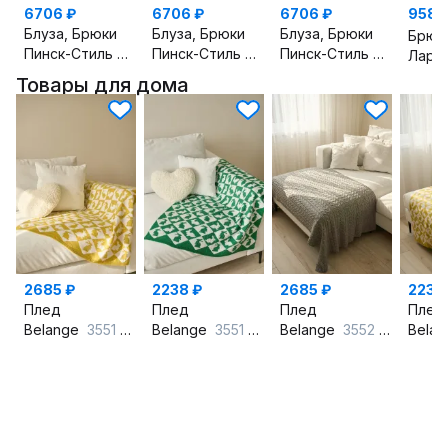
6706 ₽
6706 ₽
6706 ₽
9587
Блуза, Брюки
Блуза, Брюки
Блуза, Брюки
Пинск-Стиль
162 розовый
Пинск-Стиль
162 салатовый
Пинск-Стиль
162 голуб
Ларс
Товары для дома
2685 ₽
2238 ₽
2685 ₽
2238
Плед
Плед
Плед
Плед
Belange
3551 горчичный
Belange
3551 зеленый
Belange
3552 серый
Bela