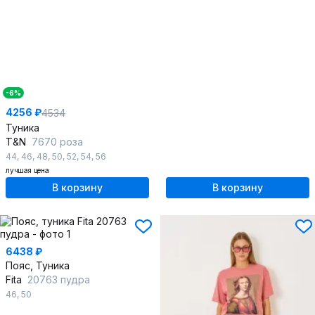
-6%
4256 ₽
4534
Туника
T&N
7670 роза
44
,
46
,
48
,
50
,
52
,
54
,
56
лучшая цена
В корзину
В корзину
6438 ₽
Пояс, Туника
Fita
20763 пудра
46
,
50