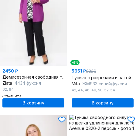
-9%
2450 ₽
5651 ₽
6236
Демисезонная свободная туника из мягкого трикотажа
Туника с разрезами и патой с капюшоном, синий и розовый
Zlata
4434 фуксия
Mita
ЖМ933 синий/фуксия
62
,
64
42
,
44
,
46
,
48
,
50
,
52
,
54
лучшая цена
В корзину
В корзину