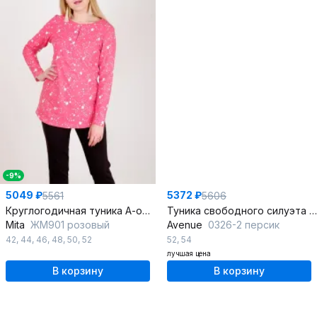
-9%
5049 ₽
5372 ₽
5561
5606
Круглогодичная туника А-образного силуэта с планкой на кнопках
Туника свободного силуэта из шелка удлиненная для лета
Mita
ЖМ901 розовый
Avenue
0326-2 персик
42
,
44
,
46
,
48
,
50
,
52
52
,
54
лучшая цена
В корзину
В корзину