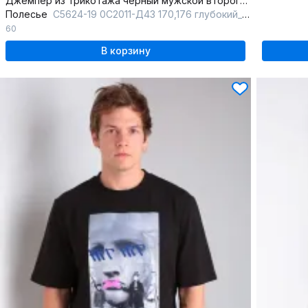
Джемпер из трикотажа черный мужской второго слоя, демисезон
Полесье
С5624-19 0С2011-Д43 170,176 глубокий_черный
60
В корзину