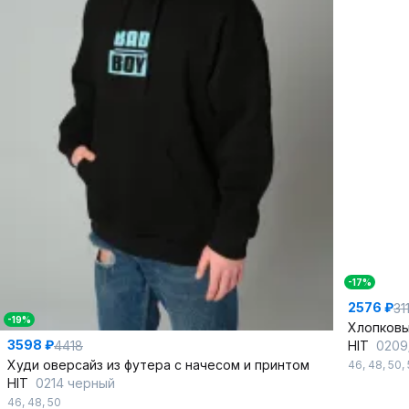
-17%
2576 ₽
31
-19%
3598 ₽
4418
HIT
0209
Худи оверсайз из футера с начесом и принтом
46
,
48
,
50
,
HIT
0214 черный
46
,
48
,
50