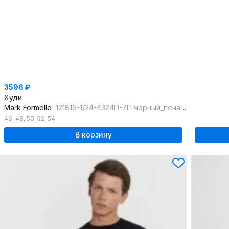
3596 ₽
Худи
Mark Formelle
121816-1/24-4324П-7П черный_печать7_3_сл_на_пол
46
,
48
,
50
,
52
,
54
В корзину