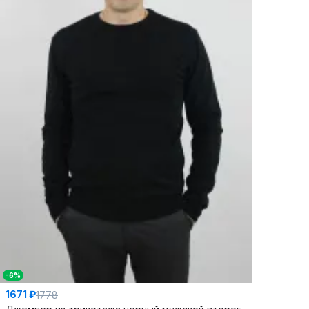
-6%
1671 ₽
1778