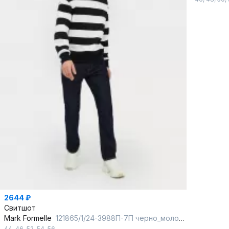
2644 ₽
Свитшот
Mark Formelle
121865/1/24-3988П-7П черно_молочная_полоска
44
,
46
,
52
,
54
,
56