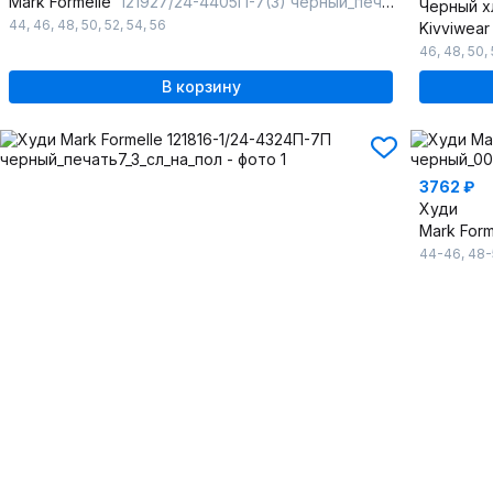
Mark Formelle
121927/24-4405П-7(3) черный_печать_1_сл_на_пол
44
,
46
,
48
,
50
,
52
,
54
,
56
Kivviwea
46
,
48
,
50
,
В корзину
3762 ₽
Худи
Mark For
44-46
,
48-