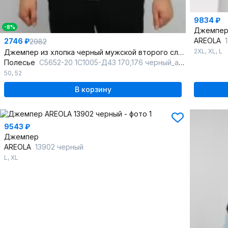
9834 ₽
-8%
Джемпе
AREOLA
2746 ₽
2982
2XL
,
XL
,
L
Джемпер из хлопка черный мужской второго слоя, демисезон
Полесье
С5652-20 1С1005-Д43 170,176 черный_антрацит
50
,
52
В корзину
9543 ₽
Джемпер
AREOLA
13902 черный
L
,
XL