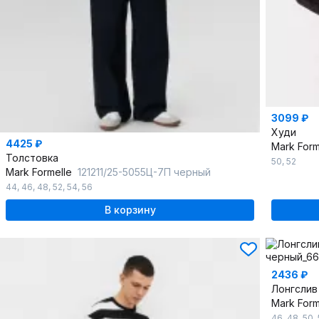
3099 ₽
Худи
4425 ₽
Mark For
Толстовка
50
,
52
Mark Formelle
121211/25-5055Ц-7П черный
44
,
46
,
48
,
52
,
54
,
56
В корзину
2436 ₽
Лонгслив
Mark For
46
,
48
,
50
,