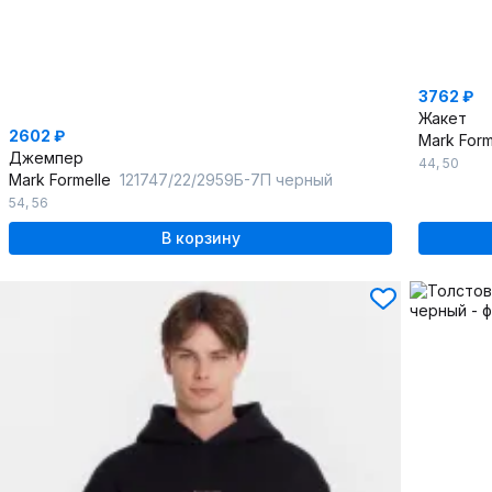
3762 ₽
Жакет
2602 ₽
Mark For
Джемпер
44
,
50
Mark Formelle
121747/22/2959Б-7П черный
54
,
56
В корзину