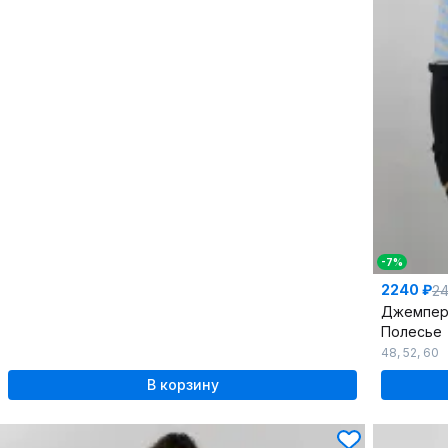
-7%
2240 ₽
24
Полесье
48
,
52
,
60
В корзину