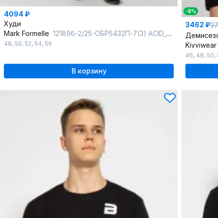
-8%
4094 ₽
Худи
3462 ₽
3
Mark Formelle
121896-2/25-ОБР5432П-7(3) ACID_WASH_черный_печать_009.2_Эйсид_1_сл_на_
48
,
50
,
52
,
54
,
56
Kivviwea
46
,
48
,
50
,
В корзину