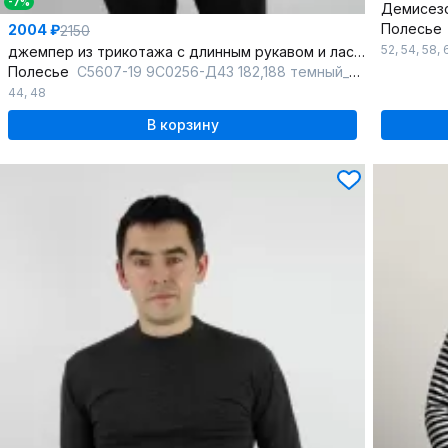
-7%
Полесье
2004 ₽
2150
52
,
54
,
58
,
джемпер из трикотажа с длинным рукавом и ластичным воротником
Полесье
С5607-19 9С0256-Д43 182,188 темный_асфальт
44
,
48
В корзину