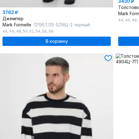
3430 ₽
Толстовк
3762 ₽
Mark For
Джемпер
44
,
46
,
48
,
Mark Formelle
121957/25-5216Ц-2 черный
44
,
46
,
48
,
50
,
52
,
54
,
56
,
58
В корзину