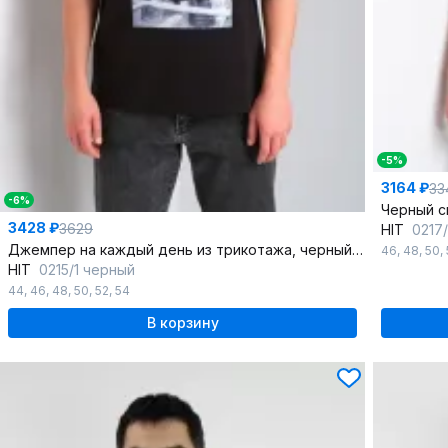
-5%
3164 ₽
33
-6%
3428 ₽
3629
HIT
0217
Джемпер на каждый день из трикотажа, черный, универсальный
46
,
48
,
50
,
HIT
0215/1 черный
44
,
46
,
48
,
50
,
52
,
54
В корзину