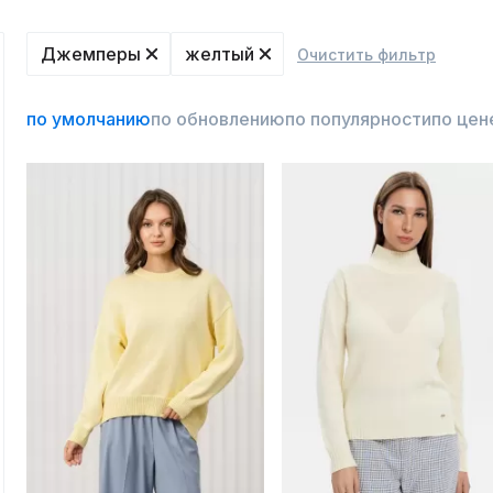
Джемперы
желтый
Очистить фильтр
по умолчанию
по обновлению
по популярности
по цен