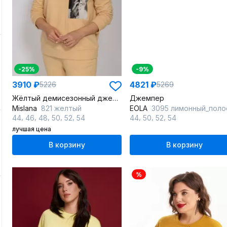
-25%
-9%
3910 ₽
4821 ₽
5226
5269
Жёлтый демисезонный джемпер с подрезами и печатью
Джемпер
Mislana
821 желтый
EOLA
3095 лимонный_поло
,
,
,
,
,
,
,
,
44
46
48
50
52
54
44
50
52
54
лучшая цена
В корзину
В корзину
%