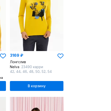
3169 ₽
Лонгслив
Nelva
23490 карри
,
,
,
,
,
,
42
44
46
48
50
52
54
на
В корзину