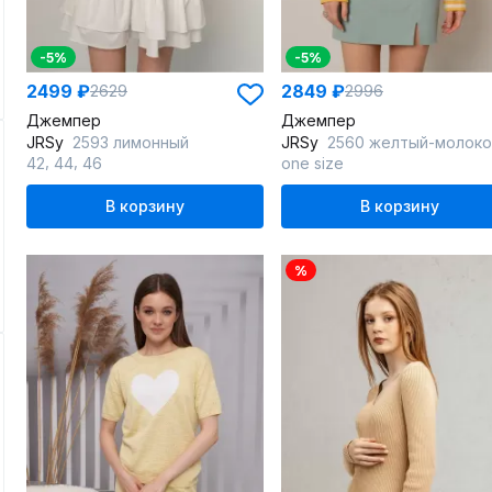
-5%
-5%
2499 ₽
2849 ₽
2629
2996
Джемпер
Джемпер
JRSy
2593 лимонный
JRSy
2560 желтый-молоко_полос
,
,
42
44
46
one size
В корзину
В корзину
%