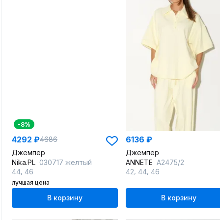
-8%
4292 ₽
6136 ₽
4686
Джемпер
Джемпер
Nika.PL
030717 желтый
ANNETE
A2475/2
,
,
,
44
46
42
44
46
лучшая цена
В корзину
В корзину