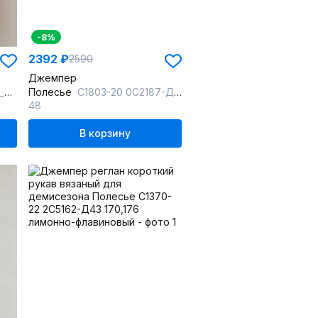
-8%
2392 ₽
2590
Джемпер
а
Полесье
С1803-20 0С2187-Д43 170,176 горчица_(сл)
48
В корзину