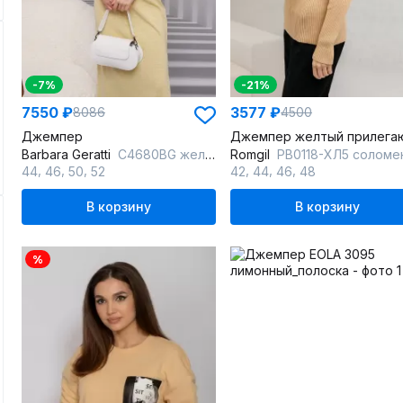
-7%
-21%
7550 ₽
3577 ₽
8086
4500
Джемпер
Barbara Geratti
С4680BG желтый/белый
Romgil
РВ0118-ХЛ5 соломенн
,
,
,
,
,
,
44
46
50
52
42
44
46
48
В корзину
В корзину
%