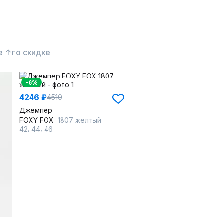
е ↑
по скидке
-6%
4246 ₽
4510
Джемпер
FOXY FOX
1807 желтый
,
,
42
44
46