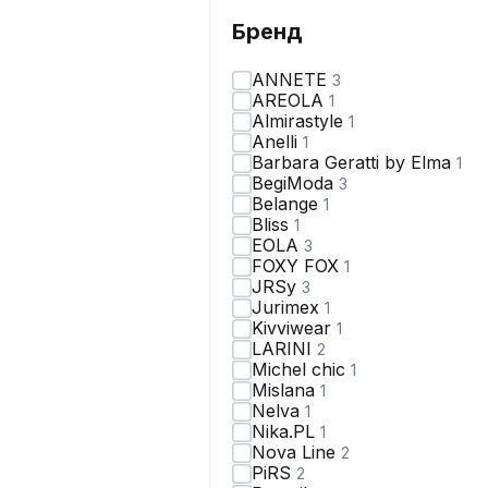
Бренд
ANNETE
3
AREOLA
1
Almirastyle
1
Anelli
1
Barbara Geratti by Elma
1
BegiModa
3
Belange
1
Bliss
1
EOLA
3
FOXY FOX
1
JRSy
3
Jurimex
1
Kivviwear
1
LARINI
2
Michel chic
1
Mislana
1
Nelva
1
Nika.PL
1
Nova Line
2
PiRS
2