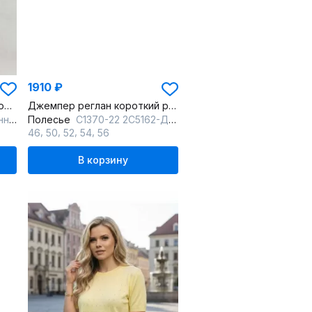
1910 ₽
Джемпер желтый прилегающего силуэта с V-образным вырезом
Джемпер реглан короткий рукав вязаный для демисезона
ый
Полесье
С1370-22 2С5162-Д43 170,176 лимонно-флавиновый
,
,
,
,
46
50
52
54
56
В корзину