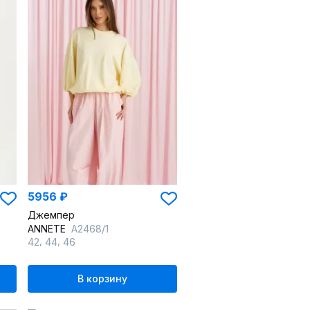
5956 ₽
Джемпер
ANNETE
A2468/1
,
,
42
44
46
В корзину