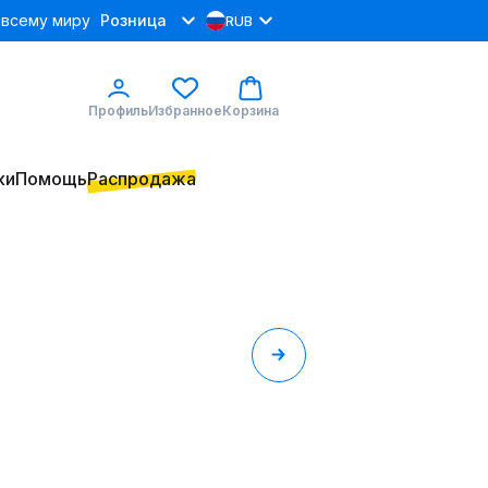
 всему миру
Розница
RUB
Профиль
Избранное
Корзина
ки
Помощь
Распродажа