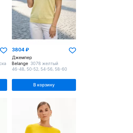
3804 ₽
Джемпер
ска
Belange
3078 желтый
,
,
,
46-48
50-52
54-56
58-60
В корзину