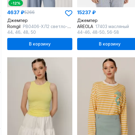
-12%
4637 ₽
15237 ₽
5266
Джемпер
Джемпер
Romgil
РВ0406-ХЛ2 светло-желтый
AREOLA
17403 масляный
,
,
,
,
,
44
46
48
50
44-46
48-50
56-58
В корзину
В корзину