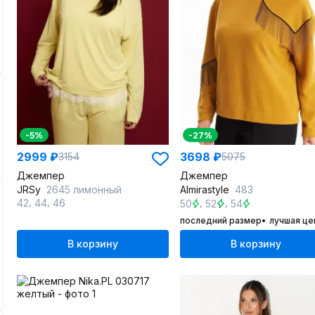
-5%
-27%
2999 ₽
3698 ₽
3154
5075
Джемпер
Джемпер
JRSy
2645 лимонный
Almirastyle
483
,
,
,
,
42
44
46
50
52
54
последний размер
лучшая це
В корзину
В корзину