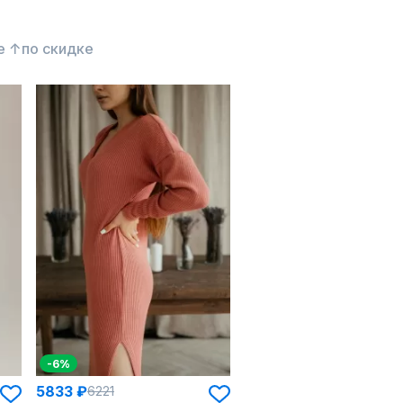
е ↑
по скидке
-6%
5833 ₽
6221