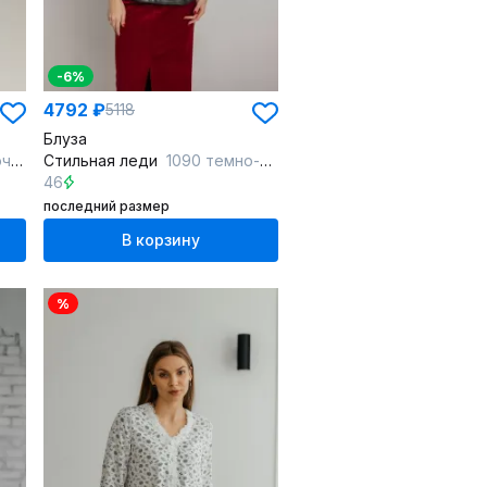
-6%
4792 ₽
5118
Блуза
ый
Стильная леди
1090 темно-серый
46
последний размер
В корзину
%