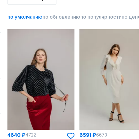
по умолчанию
по обновлению
по популярности
по цен
4640 ₽
6591 ₽
4722
6673