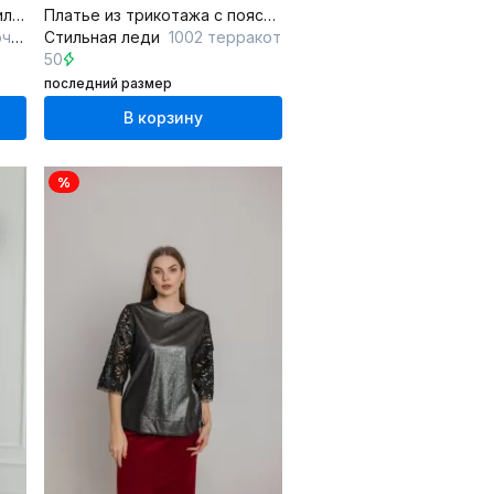
Нарядное платье из текстиля для торжественных мероприятий
Платье из трикотажа с поясом, V-образным вырезом и длинным рукавом
ый
Стильная леди
1002 терракот
50
последний размер
В корзину
%