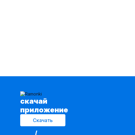
BARBARA
33
BELLO Style
13
BONADI
109
BRELA
100
BUNABOUTIQUE
47
BURO
14
BURVIN
632
Barbara Geratti by Elma
160
Basartik
2
Bazalini
109
Beautiful&Free
110
Because
50
BegiModa
153
Belange
102
Belarusachka
113
Belaruski Len
26
Belinga
78
cкачай
Belita
1459
приложение
Belkosmex
82
Bell Bimbo
272
Скачать
Belor Design
58
Bliss
132
Bonna Image
182