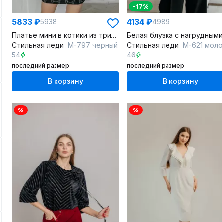
-17%
5833 ₽
4134 ₽
5938
4989
Платье мини в котики из трикотажа с карманами и вырезом-стойкой
Стильная леди
М-797 черный
Стильная леди
М-621 молочн
54
46
последний размер
последний размер
В корзину
В корзину
%
%