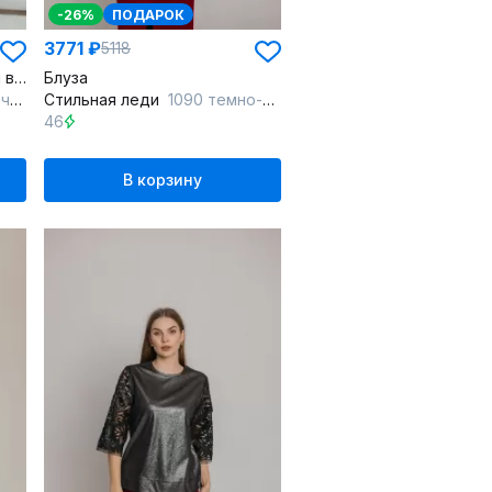
-26%
ПОДАРОК
3771 ₽
5118
Белая блузка с нагрудными вытачками и длинным рукавом
Блуза
ый
Стильная леди
1090 темно-серый
46
В корзину