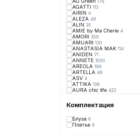
AG Green
176
AGATTI
113
AIRIN
4
ALEZA
49
ALIN
35
AMIE by Ma Сherie
4
AMORI
359
AMUARt
130
ANASTASIA MAK
114
ANIDEN
71
ANNETE
1500
AREOLA
199
ARTELLA
49
ASV
4
ATTIKA
139
AURA chic life
422
AVA fashion
28
AVE RARA
99
Комплектация
AVEEVA
66
AVRIL
2
Блуза
6
AXXA
67
Платье
6
Abbi
110
Achosa
40
Aira Style
123