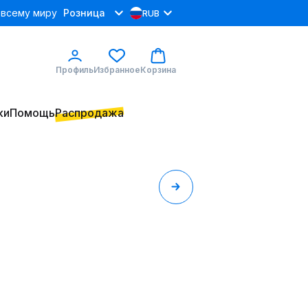
 всему миру
Розница
RUB
Профиль
Избранное
Корзина
ки
Помощь
Распродажа