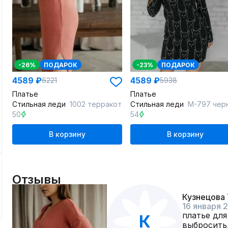
-26%
ПОДАРОК
-23%
ПОДАРОК
4589 ₽
4589 ₽
6221
5938
Платье
Платье
Стильная леди
1002 терракот
Стильная леди
М-797 чер
50
54
В корзину
В корзину
Отзывы
Кузнецова 
16 января 
платье для
К
выбросить,