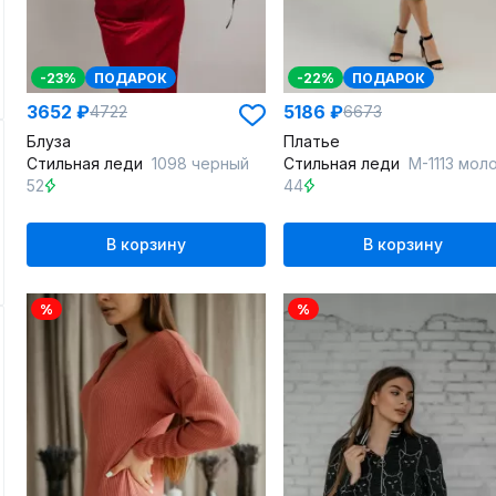
-23%
ПОДАРОК
-22%
ПОДАРОК
3652 ₽
5186 ₽
4722
6673
Блуза
Платье
Стильная леди
1098 черный
Стильная леди
М-1113 молочн
52
44
В корзину
В корзину
%
%