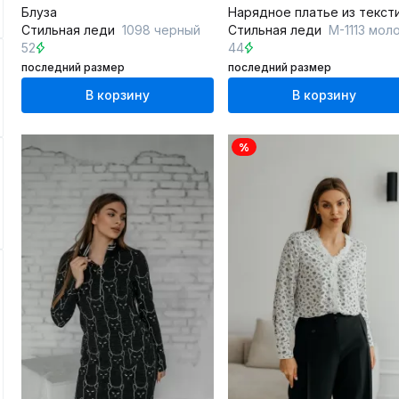
Блуза
Стильная леди
1098 черный
Стильная леди
М-1113 молочн
52
44
последний размер
последний размер
В корзину
В корзину
%